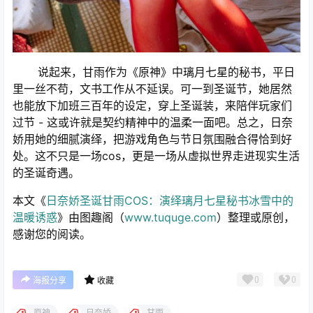
说起来，甘雨作为《原神》中璃月七星的秘书，平日
里一丝不苟，文书工作从不延误。可一到圣诞节，她居然
也能放下加班三百年的设定，穿上圣诞装，来陪伴玩家们
过节 - 这或许就是契约精神中的温柔一面吧。总之，日奈
娇用她的细腻演绎，把游戏角色与节日氛围融合得恰到好
处。这不只是一场cos，更是一场从虚拟世界走进现实生活
的圣诞奇遇。
本文《
日奈娇圣诞甘雨COS：演绎璃月七星秘书冰雪中的
温暖诱惑
》由图趣阁（
www.tuquge.com
）整理或原创，
感谢您的阅读。
0
0
海报分享
收藏
原神
日奈娇
甘雨