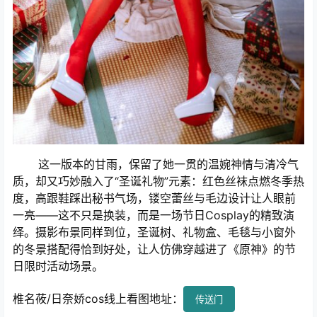
这一版本的甘雨，保留了她一贯的温婉神情与清冷气
质，却又巧妙融入了“圣诞礼物”元素：红色丝袜点燃冬季热
度，高跟鞋踩出秘书气场，镂空蕾丝与毛边设计让人眼前
一亮——这不只是换装，而是一场节日Cosplay的精致演
绎。摄影布景同样到位，圣诞树、礼物盒、毛毯与小窗外
的冬景搭配得恰到好处，让人仿佛穿越进了《原神》的节
日限时活动场景。
椎名莜/日奈娇cos线上看图地址：
传送门