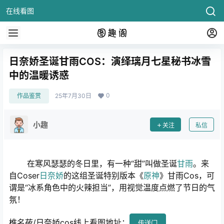
在线看图
日奈娇圣诞甘雨COS：演绎璃月七星秘书冰雪
中的温暖诱惑
0
作品鉴赏
25年7月30日
小趣
关注
私信
在寒风瑟瑟的冬日里，有一种“甜”叫做圣诞
甘雨
。来
自Coser
日奈娇
的这组圣诞特别版本《
原神
》甘雨Cos，可
谓是“冰系角色中的火辣担当”，用视觉温度点燃了节日的气
氛！
椎名莜/日奈娇cos线上看图地址：
传送门