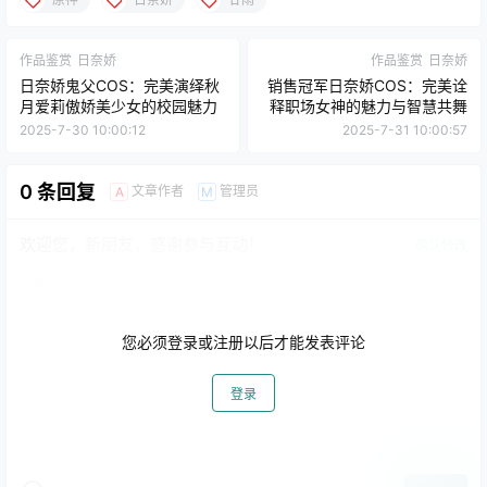
作品鉴赏
日奈娇
作品鉴赏
日奈娇
日奈娇鬼父COS：完美演绎秋
销售冠军日奈娇COS：完美诠
月爱莉傲娇美少女的校园魅力
释职场女神的魅力与智慧共舞
2025-7-30 10:00:12
2025-7-31 10:00:57
0 条回复
文章作者
管理员
A
M
欢迎您，新朋友，感谢参与互动！
确认修改
您必须登录或注册以后才能发表评论
登录