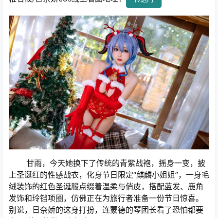
甘雨，今天她换下了传统的青紫战袍，摇身一变，披
上圣诞红的性感战衣，化身节日限定“麒麟小姐姐”，一身毛
绒装饰的红色圣诞服点缀着温柔与俏皮，搭配蓝发、鹿角
发饰和玲铛项圈，仿佛正在为旅行者准备一份节日惊喜。
别说，日奈娇的这身打扮，连蒙德的琴团长看了恐怕都要