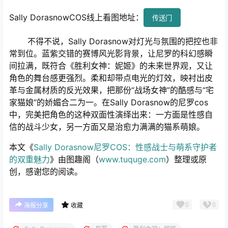
Sally DorasnowCOS线上看图地址：
传送门
不得不说，Sally Dorasnow对灯光与氛围的把控也非
常到位。蓝紫交错的赛博风光影背景，让尼罗的科幻感瞬
间拉满，既符合《胜利女神：妮姬》的未来世界观，又让
角色的舞台感更强烈。柔和却带点电光的灯效，映衬出皮
革与金属材质的反光效果，把那份“战场女神”的酷感与“宅
家猫娘”的娇媚合二为一。在Sally Dorasnow的尼罗cos
中，完美把角色的这种双面性演绎出来：一方面是性感自
信的战斗少女，另一方面又是治愈力满满的猫系萌娘。
本文《
Sally Dorasnow尼罗COS：性感战士与萌系守护者
的双重魅力
》由图趣阁（
www.tuquge.com
）整理或原
创，感谢您的阅读。
0
0
海报分享
收藏