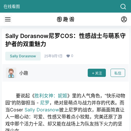
在线看图
Sally Dorasnow尼罗COS：性感战士与萌系守
护者的双重魅力
0
Sally Dorasnow
25年9月1日
小趣
关注
私信
要说起《
胜利女神：妮姬
》里的人气角色，“快乐动物
园”的防御担当 -
尼罗
，绝对是萌点与战力并存的代表。而
当Coser
Sally Dorasnow
披上尼罗的战衣，那画面简直让
人一眼心动：可爱、性感又带着点小狡黠，完美还原了游
戏中那个活力十足、却又能在战场上为队友挡下火力的坚
强少女。