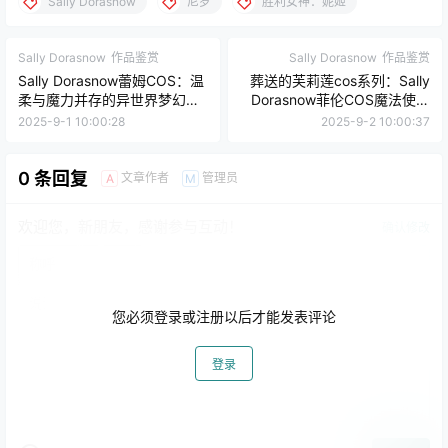
Sally Dorasnow
尼罗
胜利女神：妮姬
Sally Dorasnow
作品鉴赏
Sally Dorasnow
作品鉴赏
Sally Dorasnow蕾姆COS：温
葬送的芙莉莲cos系列：Sally
柔与魔力并存的异世界梦幻之
Dorasnow菲伦COS魔法使少
美
女
2025-9-1 10:00:28
2025-9-2 10:00:37
0 条回复
文章作者
管理员
A
M
欢迎您，新朋友，感谢参与互动！
确认修改
您必须登录或注册以后才能发表评论
登录