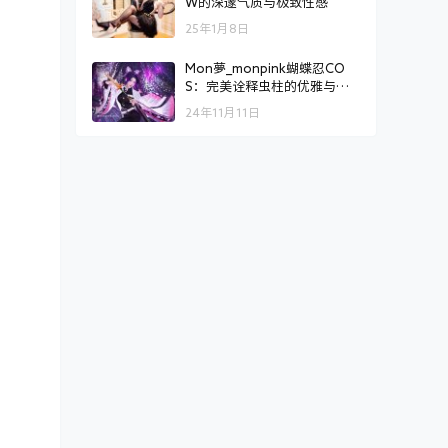
W的深邃气质与极致性感
25年1月8日
Mon夢_monpink蝴蝶忍CO
S：完美诠释虫柱的优雅与坚
韧
24年11月11日