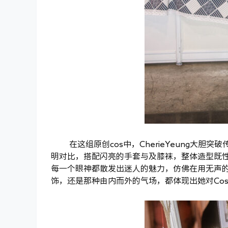
在这组原创cos中，CherieYeung
明对比，搭配闪亮的手套与及膝袜，整体造型既
每一个眼神都散发出迷人的魅力，仿佛在用无声
饰，还是那种由内而外的气场，都体现出她对Cosp