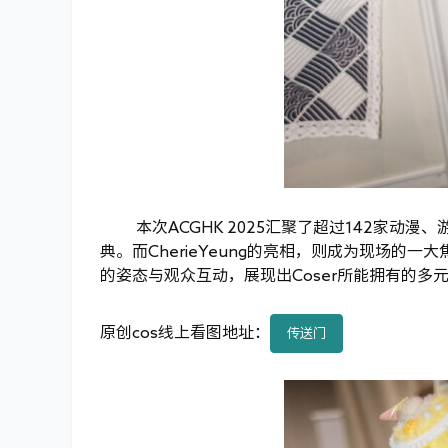
本次ACGHK 2025汇聚了超过142家动
典。而CherieYeung的亮相，则成为现场
的姿态与观众互动，展现出Coser所能拥有的多
原创cos线上看图地址：
传送门