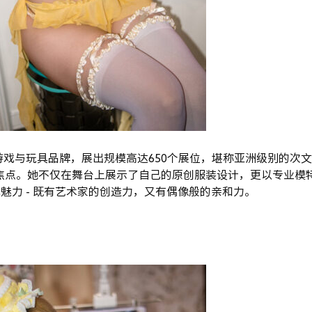
漫、游戏与玩具品牌，展出规模高达650个展位，堪称亚洲级别的次
的一大焦点。她不仅在舞台上展示了自己的原创服装设计，更以专业模
元魅力 - 既有艺术家的创造力，又有偶像般的亲和力。