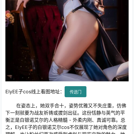
ElyEE子cos线上看图地址：
传送门
在姿态上，她双手合十，姿势优雅又不失庄重，仿佛
下一刻就要为战友祈祷或拔剑出征。这份恬静与英气的平
衡正是白银诺艾尔的人格精髓 - 外柔内刚、真诚可靠。总
之，ElyEE子的白银诺艾尔cos不仅展现了她对角色的深度