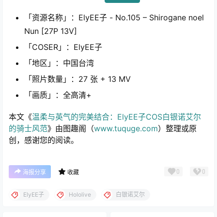
「资源名称」：ElyEE子 - No.105 – Shirogane noel
Nun [27P 13V]
「COSER」：ElyEE子
「地区」：中国台湾
「照片数量」：27 张 + 13 MV
「画质」：全高清+
本文《
温柔与英气的完美结合：ElyEE子COS白银诺艾尔
的骑士风范
》由图趣阁（
www.tuquge.com
）整理或原
创，感谢您的阅读。
0
0
海报分享
收藏
ElyEE子
Hololive
白银诺艾尔