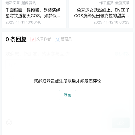
最新文章
趣闻资讯
作品鉴赏
最新文章
千面假面一舞倾城：鹤葵演绎
兔耳少女跃然纸上：ElyEE子
星穹铁道花火COS，如梦似
COS演绎兔田佩克拉的甜美魅
幻！
力
2025-11-11 10:00:46
2025-11-12 10:00:23
0 条回复
文章作者
管理员
A
M
欢迎您，新朋友，感谢参与互动！
确认修改
您必须登录或注册以后才能发表评论
登录
提交