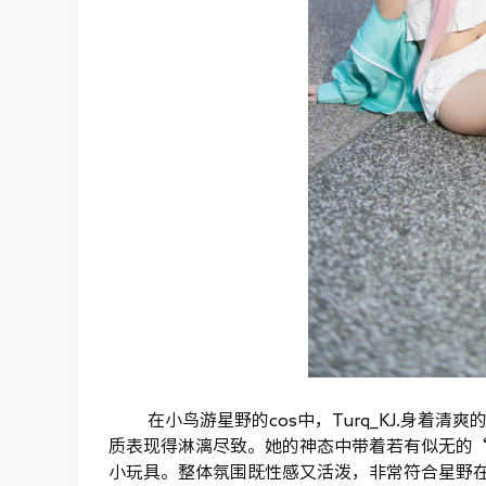
在小鸟游星野的cos中，Turq_KJ.身
质表现得淋漓尽致。她的神态中带着若有似无的
小玩具。整体氛围既性感又活泼，非常符合星野