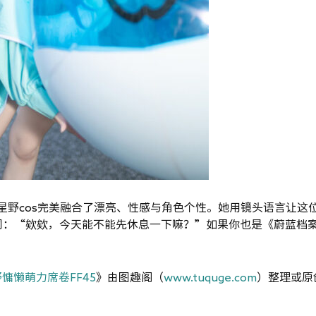
小鸟游星野cos完美融合了漂亮、性感与角色个性。她用镜头语言让这
词：“欸欸，今天能不能先休息一下嘛？”如果你也是《蔚蓝档
野慵懒萌力席卷FF45
》由图趣阁（
www.tuquge.com
）整理或原