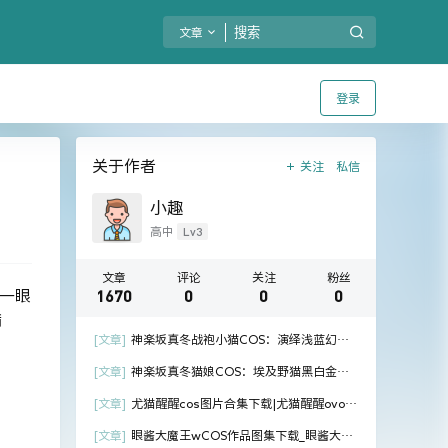
文章
登录
关于作者
关注
私信
小趣
Lv3
高中
文章
评论
关注
粉丝
1670
0
0
0
人一眼
满
[文章]
神楽坂真冬战袍小猫COS：演绎浅蓝幻想
系造型下的灵动魅力
[文章]
神楽坂真冬猫娘COS：埃及野猫黑白金美
学下的异域幻想演绎
[文章]
尤猫醒醒cos图片合集下载|尤猫醒醒ovo体
操服内衣漏背毛衣[持续更新]
[文章]
眼酱大魔王wCOS作品图集下载_眼酱大魔