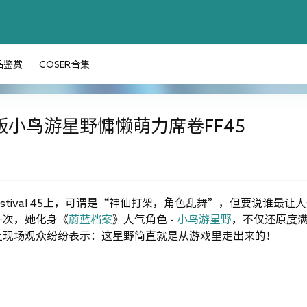
品鉴赏
COSER合集
泳装版小鸟游星野慵懒萌力席卷FF45
me Festival 45上，可谓是“神仙打架，角色乱舞”，但要说谁最让
一次，她化身《
蔚蓝档案
》人气角色 -
小鸟游星野
，不仅还原度
让现场观众纷纷表示：这星野简直就是从游戏里走出来的！