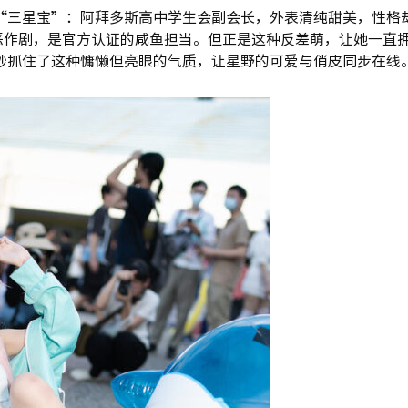
“三星宝”：阿拜多斯高中学生会副会长，外表清纯甜美，性格
恶作剧，是官方认证的咸鱼担当。但正是这种反差萌，让她一直
中，巧妙抓住了这种慵懒但亮眼的气质，让星野的可爱与俏皮同步在线