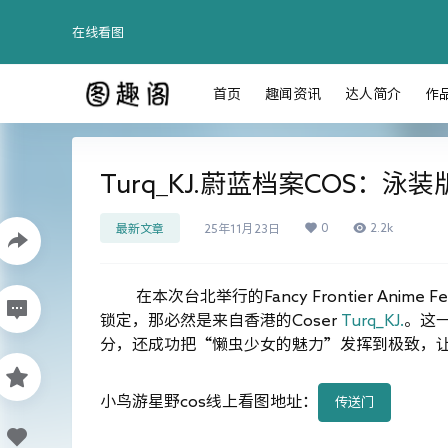
在线看图
首页
趣闻资讯
达人简介
作
Turq_KJ.蔚蓝档案COS：
0
2.2k
最新文章
25年11月23日
在本次台北举行的Fancy Frontier Ani
锁定，那必然是来自香港的Coser
Turq_KJ.
。这
分，还成功把“懒虫少女的魅力”发挥到极致，
小鸟游星野cos线上看图地址：
传送门