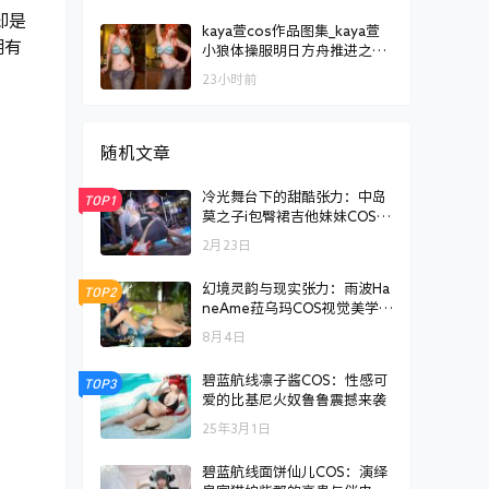
却是
kaya萱cos作品图集_kaya萱
拥有
小狼体操服明日方舟推进之王
[持续更新]
。
23小时前
随机文章
冷光舞台下的甜酷张力：中岛
TOP1
莫之子i包臀裙吉他妹妹COS赏
析
2月23日
幻境灵韵与现实张力：雨波Ha
TOP2
neAme菈乌玛COS视觉美学解
析
8月4日
碧蓝航线凛子酱COS：性感可
TOP3
爱的比基尼火奴鲁鲁震撼来袭
25年3月1日
碧蓝航线面饼仙儿COS：演绎