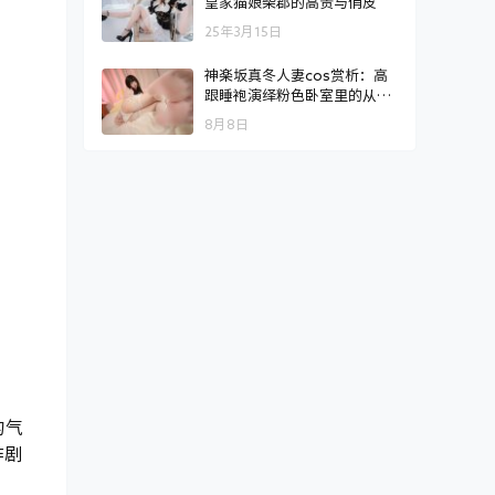
皇家猫娘柴郡的高贵与俏皮
25年3月15日
神楽坂真冬人妻cos赏析：高
跟睡袍演绎粉色卧室里的从容
气质
8月8日
的气
作剧