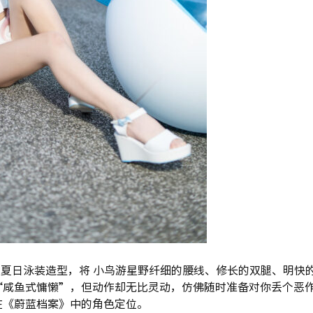
着清爽的夏日泳装造型，将 小鸟游星野纤细的腰线、修长的双腿、明快
“咸鱼式慵懒”，但动作却无比灵动，仿佛随时准备对你丢个恶
在《蔚蓝档案》中的角色定位。