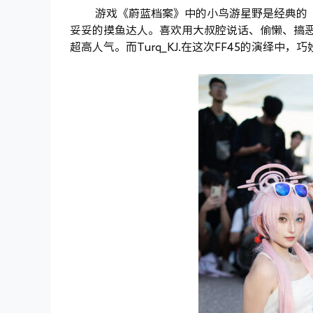
游戏《蔚蓝档案》中的小鸟游星野是经典的
妥妥的摸鱼达人。喜欢用大叔腔说话、偷懒、搞
超高人气。而Turq_KJ.在这次FF45的演绎