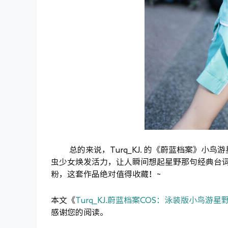
总的来说，Turq_KJ. 的《蔚蓝档案》
虫少女焕发活力，让人瞬间想起星野那句经典台
粉，这套作品绝对值得收藏！~
本文《
Turq_KJ.蔚蓝档案COS：泳装版小鸟游星
感谢您的阅读。