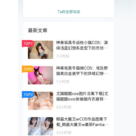
王w最新Fantia订阅[持续更新]
Ta的全部动态
最新文章
神楽坂真冬战袍小猫COS：演
TOP1
绎浅蓝幻想系造型下的灵动魅
力
7小时前
神楽坂真冬猫娘COS：埃及野
TOP2
猫黑白金美学下的异域幻想演
绎
7小时前
尤猫醒醒cos图片合集下载|尤
TOP3
猫醒醒ovo体操服内衣漏背毛
衣[持续更新]
23小时前
眼酱大魔王wCOS作品图集下
载_眼酱大魔王w最新Fantia订
阅[持续更新]
23小时前