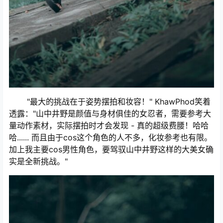
"最大的挑战在于姿势摆拍和妆容！" KhawPhod笑着
透露："山中井野是颜值与身材俱佳的女忍者，需要参考大
量动作素材，实际摆拍时才会发现 - 真的超级费腰！哈哈
哈...... 而且由于cos这个角色的人不多，化妆参考也有限。
加上我主要cos男性角色，要驾驭山中井野这样的大美女确
实是全新挑战。"