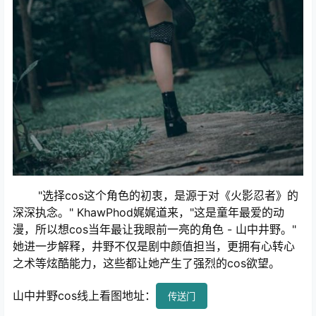
"选择cos这个角色的初衷，是源于对《火影忍者》的
深深执念。" KhawPhod娓娓道来，"这是童年最爱的动
漫，所以想cos当年最让我眼前一亮的角色 - 山中井野。"
她进一步解释，井野不仅是剧中颜值担当，更拥有心转心
之术等炫酷能力，这些都让她产生了强烈的cos欲望。
山中井野cos线上看图地址：
传送门