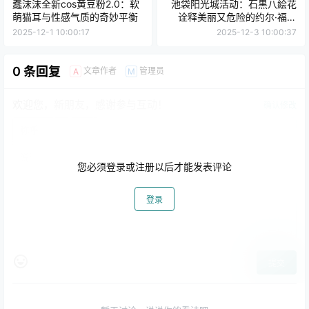
蠢沫沫全新cos黄豆粉2.0：软
池袋阳光城活动：石黒八絵花
萌猫耳与性感气质的奇妙平衡
诠释美丽又危险的约尔·福杰
COS
2025-12-1 10:00:17
2025-12-3 10:00:37
0 条回复
文章作者
管理员
A
M
欢迎您，新朋友，感谢参与互动！
确认修改
您必须登录或注册以后才能发表评论
登录
提交