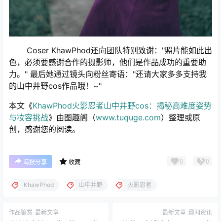
Coser KhawPhod还向团队特别致谢："照片能如此出
色，必须要感谢合作的摄影师，他们是作品成功的重要助
力。" 最后她通过镜头向粉丝寄语："还请大家多多支持我
的山中井野cos作品哦！~"
本文《
KhawPhod火影忍者山中井野cos：揭秘高难度姿势
与妆容挑战
》由图趣阁（
www.tuquge.com
）整理或原
创，感谢您的阅读。
0
0
海报分享
收藏
KhawPhod
山中井野
火影忍者
作品鉴赏
最新文章
最新文章
趣闻资讯