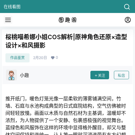
在线看图
桜桃喵希娜小姐COS解析|原神角色还原×造型
设计×和风摄影
0
作品鉴赏
2月20日
小趣
关注
私信
推开纸门，暖色灯笼光像一层柔软的薄雾铺满空间，竹
墙、石庭与水池构成典型的日式庭院结构，空气仿佛被时
间轻轻放慢。画面以木质与自然石材为主基调，温暖却不
浓烈，为人物提供了一个安静、包裹感极强的视觉舞台。
蓝绿色和风服饰在这样的环境中显得格外醒目，却又与整
体空间保持和谐统一，让人第一眼就沉浸进带有东方幻想