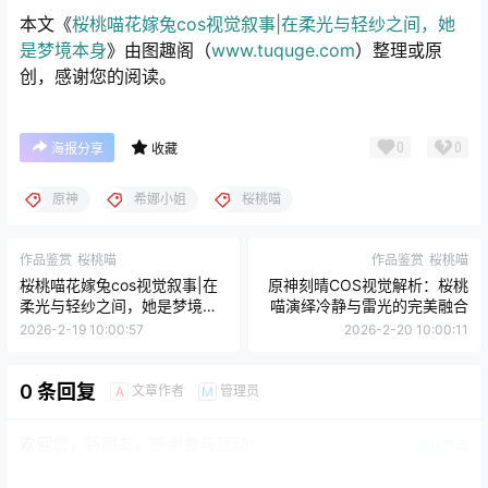
本文《
桜桃喵花嫁兔cos视觉叙事|在柔光与轻纱之间，她
是梦境本身
》由图趣阁（
www.tuquge.com
）整理或原
创，感谢您的阅读。
0
0
海报分享
收藏
原神
希娜小姐
桜桃喵
作品鉴赏
桜桃喵
作品鉴赏
桜桃喵
桜桃喵花嫁兔cos视觉叙事|在
原神刻晴COS视觉解析：桜桃
柔光与轻纱之间，她是梦境本
喵演绎冷静与雷光的完美融合
身
2026-2-19 10:00:57
2026-2-20 10:00:11
0 条回复
文章作者
管理员
A
M
欢迎您，新朋友，感谢参与互动！
确认修改