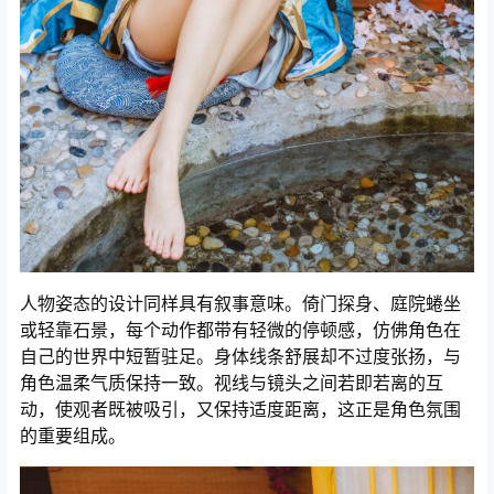
人物姿态的设计同样具有叙事意味。倚门探身、庭院蜷坐
或轻靠石景，每个动作都带有轻微的停顿感，仿佛角色在
自己的世界中短暂驻足。身体线条舒展却不过度张扬，与
角色温柔气质保持一致。视线与镜头之间若即若离的互
动，使观者既被吸引，又保持适度距离，这正是角色氛围
的重要组成。