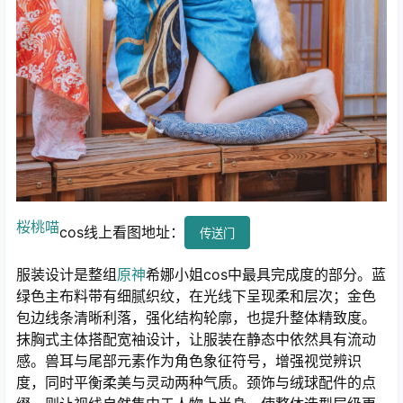
桜桃喵
cos线上看图地址：
传送门
服装设计是整组
原神
希娜小姐cos中最具完成度的部分。蓝
绿色主布料带有细腻织纹，在光线下呈现柔和层次；金色
包边线条清晰利落，强化结构轮廓，也提升整体精致度。
抹胸式主体搭配宽袖设计，让服装在静态中依然具有流动
感。兽耳与尾部元素作为角色象征符号，增强视觉辨识
度，同时平衡柔美与灵动两种气质。颈饰与绒球配件的点