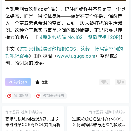
当观者回看这组cos作品时，记住的或许并不只是某一个具
体姿态，而是一种整体氛围——像是在某个午后，偶然走
入一个带着紫色余温的空间，看到一段未被打扰的生活瞬
间。这种介于现实与审美之间的微妙距离，正是它最具传
播力的地方。【
过期米线线喵 No.162 – 紫韵旗袍 [20P]
】
本文《
过期米线线喵紫韵旗袍COS：演绎一场居家空间的
旗袍轻叙事
》由图趣阁（
www.tuquge.com
）整理或原
创，感谢您的阅读。
0
0
海报分享
收藏
紫韵旗袍
过期米线线喵
作品鉴赏
过期米线线喵
作品鉴赏
过期米线线喵
职场与私域的微妙边界：过期
过期米线线喵战斗女仆COS：
米线线喵COS肉丝OL氛围解析
如何演绎优雅与危险的极致平
衡
2026-3-19 10:00:02
2026-3-20 10:00:00