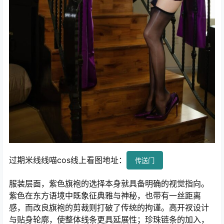
过期米线线喵cos线上看图地址：
传送门
服装层面，紫色旗袍的选择本身就具备明确的视觉指向。
紫色在东方语境中既象征典雅与神秘，也带有一丝距离
感，而改良旗袍的剪裁则打破了传统的拘谨。高开衩设计
与贴身轮廓，使整体线条更具延展性；珍珠链条的加入，