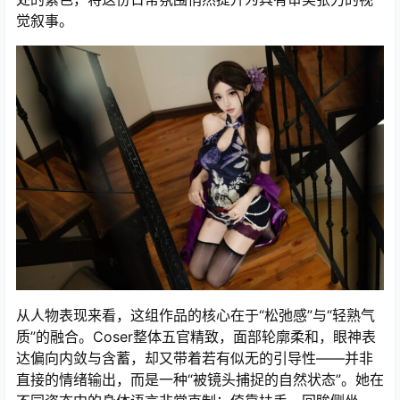
觉叙事。
从人物表现来看，这组作品的核心在于“松弛感”与“轻熟气
质”的融合。Coser整体五官精致，面部轮廓柔和，眼神表
达偏向内敛与含蓄，却又带着若有似无的引导性——并非
直接的情绪输出，而是一种“被镜头捕捉的自然状态”。她在