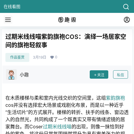
在线看图
过期米线线喵紫韵旗袍COS：演绎一场居家空
间的旗袍轻叙事
0
作品鉴赏
3月19日
小趣
关注
私信
在木质楼梯与柔和室内光线交织的空间里，这组
紫韵旗袍
cos并没有选择宏大场景或戏剧化布景，而是以一种近乎
“生活切片”的方式展开。楼梯的转折、扶手的线条、窗边透
入的自然光，共同构成了一个既真实又带有情绪滤镜的居
家舞台。而Coser
过期米线线喵
的出现，则像一抹恰到好
处的紫色，将这份日常氛围悄然提升为具有审美张力的视