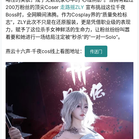
200万粉丝的顶尖Coser
走路摇ZLY
宣布挑战这位千夜
Boss时，全网瞬间沸腾。作为Cosplay界的“质量免检标
志”，ZLY此次不只是在还原服装，更是凭借职业级的表现
力，赋予了这位杀手女神鲜活的生命力，让粉丝纷纷叫嚣
着要和她进行一场结局注定被“秒杀”的“一对一Solo”。
燕云十六声·千夜cos线上看图地址：
传送门