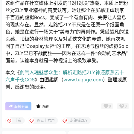
这组作品在社交媒体上引发的“1对1对决”热潮，本质上是粉
丝对ZLY专业精神的高度认可。她让那个在屏幕里虐玩家
千百遍的虚拟Boss，变成了一个有血有肉、美得让人窒息
的现实存在。显然，走路摇ZLY不只是在还原一个纸面角
色，她是在进行一场关于“美与力”的再创作。凭借超凡的镜
头感、顶级的身材管理以及对武侠文化的赤诚，她再次巩
固了自己“Cosplay女神”的王座。在这场与粉丝的虚拟Solo
中，ZLY早已不战而胜——因为在这样一件“会动的艺术品”
面前，认输本身就是一种视觉上的极致享受。
本文《
剑气入魂魅惑众生：解析走路摇ZLY神还原燕云十
六声千夜COS
》由图趣阁（
www.tuquge.com
）整理或原
创，感谢您的阅读。
0
0
海报分享
收藏
千夜
燕云十六声
走路摇ZLY