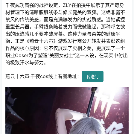
千夜武功高强的战神设定，ZLY在拍摄中展示了其严苛身
材管理下的清晰腹肌线条与修长健美的双腿。这绝非弱不
禁风的传统美感，而是充满爆发力的实战质感。当她紧握
重型长兵器，手臂线条随着发力而微微隆起，那种呼之欲
出的压迫感几乎要冲破屏幕。这种力量与柔美的健康平
衡，正是《燕云十六声》游戏发行商公开转发并表彰这组
作品的核心原因：它不仅展现了皮相之美，更展现了一个
职业Coser为了塑造“美丽女战士”这一人设，在现实中付出
的极致汗水与努力。
燕云十六声·千夜cos线上看图地址：
传送门