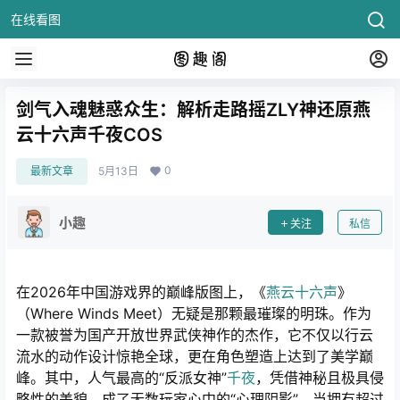
在线看图
剑气入魂魅惑众生：解析走路摇ZLY神还原燕
云十六声千夜COS
0
最新文章
5月13日
小趣
关注
私信
在2026年中国游戏界的巅峰版图上，《
燕云十六声
》
（Where Winds Meet）无疑是那颗最璀璨的明珠。作为
一款被誉为国产开放世界武侠神作的杰作，它不仅以行云
流水的动作设计惊艳全球，更在角色塑造上达到了美学巅
峰。其中，人气最高的“反派女神”
千夜
，凭借神秘且极具侵
略性的美貌，成了无数玩家心中的“心理阴影”。当拥有超过