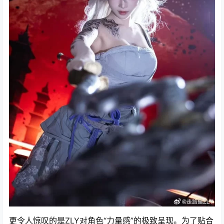
更令人惊叹的是ZLY对角色“力量感”的极致呈现。为了贴合