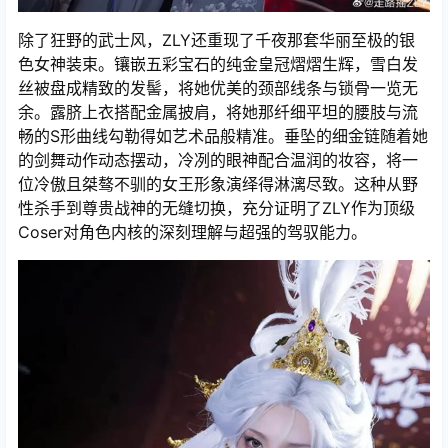
除了狂野的武士风，ZLY还重现了千夜那套华丽至极的银
色女神装束。镶嵌五彩宝石的纯金皇冠熠熠生辉，雪白发
丝被盘成精致的发髻，将她优美的颈部线条与锁骨一览无
余。露脐上衣搭配金属披肩，将她那纤细平坦的腰肢与流
畅的S形曲线勾勒得如艺术品般精准。垂坠的细金链随着她
的剑舞动作动态摆动，冷冽的眼神配合温润的妆容，将一
位冷傲且桀骜不驯的女王形象演绎得淋漓尽致。这种从野
性杀手到尊贵战神的无缝切换，充分证明了ZLY作为顶级
Coser对角色内核的深刻理解与超强的驾驭能力。