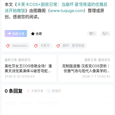
本文《
卡芙卡COS×厨房日常：当崩坏·星穹铁道的优雅反
派开始做饭
》由图趣阁（
www.tuquge.com
）整理或原
创，感谢您的阅读。
0
0
海报分享
收藏
Nekoneko
卡芙卡
崩坏：星穹铁道
最新文章
趣闻资讯
最新文章
趣闻资讯
美杜莎女王COS惊艳全场！潘
克制版波雅·汉库克COS赏析｜
黄天诗完美演绎斗破苍穹蛇族
优雅气场与现代人像美学的诠
女王
释
2026-6-22 10:00:43
2026-7-7 10:00:43
0 条回复
文章作者
管理员
A
M
欢迎您，新朋友，感谢参与互动！
确认修改