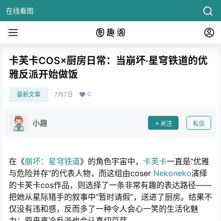
在线看图
卡芙卡COS×厨房日常：当崩坏·星穹铁道的优
雅反派开始做饭
0
最新文章
7月7日
小趣
关注
私信
在《
崩坏：星穹铁道
》的角色宇宙中，
卡芙卡
一直是“优雅
与危险并存”的代表人物，而这组由coser
Nekoneko
演绎
的卡芙卡cos作品，则选择了一条非常有趣的表达路径——
把她从星际猎手的叙事中“暂时请假”，送进了厨房。结果不
仅没有违和感，反而多了一种令人会心一笑的生活化魅
力：原来高冷反派也会认真切豆芽。