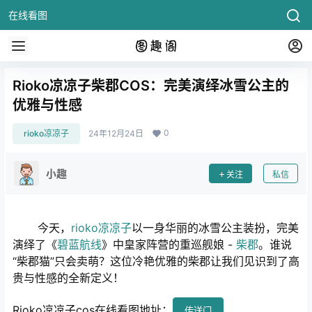
在线看图
Rioko凉凉子柴郡COS：完美演绎冰雪公主的
优雅与性感
0
rioko凉凉子
24年12月24日
小趣
关注
私信
今天，
rioko凉凉子
以一身华丽的冰雪公主装扮，完美
演绎了《
碧蓝航线
》中皇家阵营的重巡舰娘 -
柴郡
。谁说
“柴郡猫”只会卖萌？这位冷艳优雅的柴郡让我们见识到了高
贵与性感的全新定义！
Rioko凉凉子cos在线看图地址：
传送门