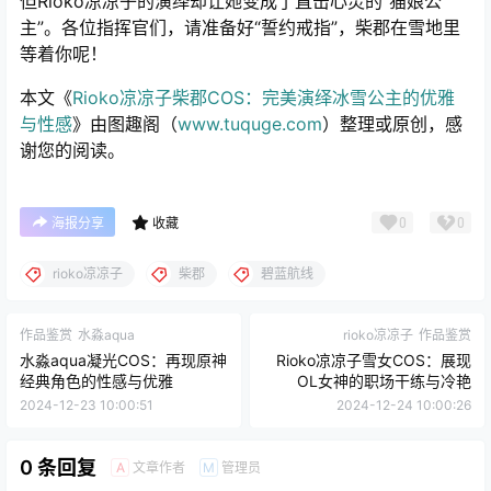
但Rioko凉凉子的演绎却让她变成了直击心灵的“猫娘公
主”。各位指挥官们，请准备好“誓约戒指”，柴郡在雪地里
等着你呢！
本文《
Rioko凉凉子柴郡COS：完美演绎冰雪公主的优雅
与性感
》由图趣阁（
www.tuquge.com
）整理或原创，感
谢您的阅读。
0
0
海报分享
收藏
rioko凉凉子
柴郡
碧蓝航线
作品鉴赏
水淼aqua
rioko凉凉子
作品鉴赏
水淼aqua凝光COS：再现原神
Rioko凉凉子雪女COS：展现
经典角色的性感与优雅
OL女神的职场干练与冷艳
2024-12-23 10:00:51
2024-12-24 10:00:26
0 条回复
文章作者
管理员
A
M