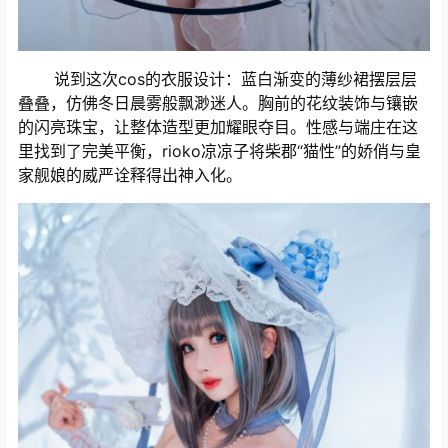
说到这次cos的衣服设计：蓝白渐变的薄纱裙摆层层
叠叠，仿佛冬日晨雾般飘渺迷人。胸前的花纹装饰与镶嵌
的闪亮珠宝，让整体造型更加耀眼夺目。性感与端庄在这
里找到了完美平衡，rioko凉凉子将柴郡“猫性”的娇俏与皇
家舰娘的威严诠释得出神入化。