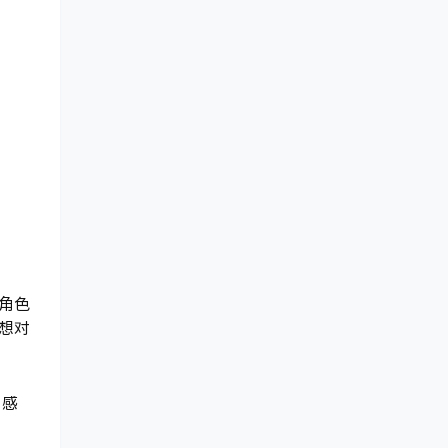
角色
想对
，感