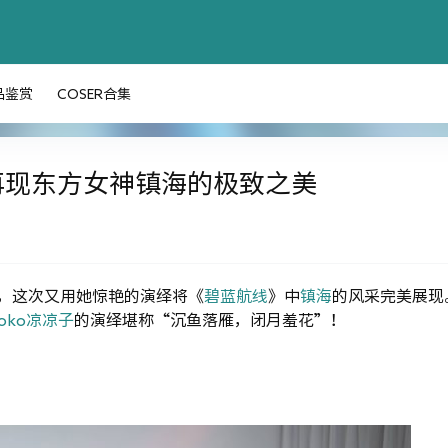
品鉴赏
COSER合集
：再现东方女神镇海的极致之美
之星，这次又用她惊艳的演绎将《
碧蓝航线
》中
镇海
的风采完美展现
ioko凉凉子
的演绎堪称“沉鱼落雁，闭月羞花”！