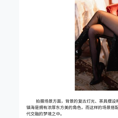
拍摄场景方面，背景的复古灯光、茶具摆设和
镇海是拥有浓厚东方美的角色，而这样的场景搭配
代交融的梦境之中。