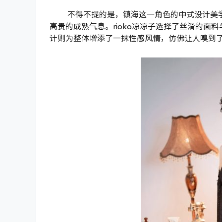
不得不提的是，镇海这一角色的中式设计美
高贵的成熟气息。rioko凉凉子选择了丝滑的
计则为整体增添了一抹性感风情，仿佛让人嗅到