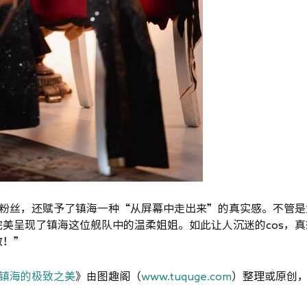
服了粉丝，还赋予了镇海一种“从屏幕中走出来”的真实感。不管是
美呈现了镇海这位舰队中的温柔姐姐。如此让人沉迷的cos，真
教！”
神镇海的极致之美
》由图趣阁（
www.tuquge.com
）整理或原创