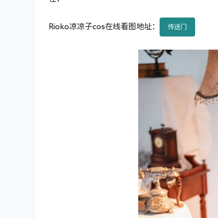
Rioko凉凉子cos在线看图地址：
传送门