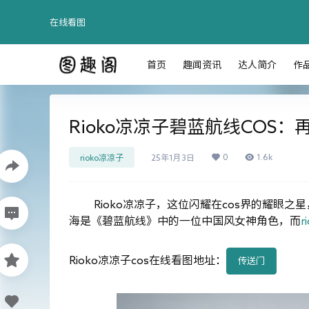
在线看图
首页
趣闻资讯
达人简介
作
Rioko凉凉子碧蓝航线COS
0
1.6k
rioko凉凉子
25年1月3日
Rioko凉凉子，这位闪耀在cos界的耀眼
海是《碧蓝航线》中的一位中国风女神角色，而
r
Rioko凉凉子cos在线看图地址：
传送门