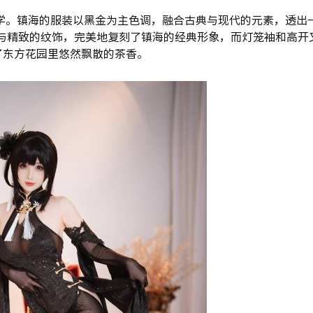
学。镇海的服装以黑金为主色调，融合古典与现代的元素，透出
面料与精致的纹饰，完美地复刻了镇海的经典形象，而灯笼袖和高开
了东方花园里悠然飘散的茶香。