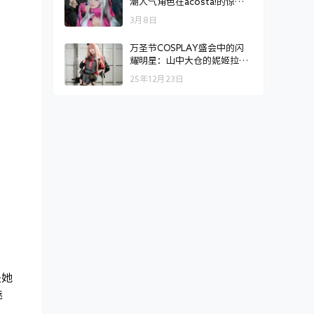
潮人气角色在acosta!的惊艳
亮相
3月8日
万圣节COSPLAY盛会中的闪
耀明星：山中大仓的妮姬拉毗
COS
25年12月23日
是她
魅