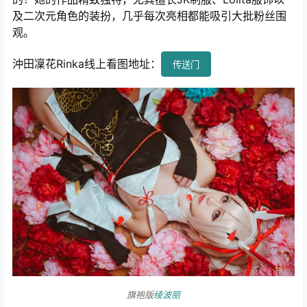
及二次元角色的装扮，几乎每次亮相都能吸引大批粉丝围
观。
沖田凜花Rinka线上看图地址：
传送门
旗袍版
绫波丽