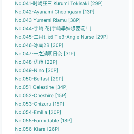
No.041-时崎狂三 Kurumi Tokisaki [29P]
No.042-Ayanami Cheongasm [13P]
No.043-Yumemi Riamu [38P]
No.044-宇崎 花[宇崎學妹想要玩！]
No.045-二月订阅 Tie3-Angle Nurse [29P]
No.046-冰雪2B [30P]
No.047-一之瀨明日奈 [31P]
No.048-优菈 [22P]
No.049-Nino [30P]
No.050-Belfast [29P]
No.051-Celestine [34P]
No.052-Cheshire [15P]
No.053-Chizuru [15P]
No.054-Emilia [20P]
No.055-Formidable [18P]
No.056-Kiara [26P]