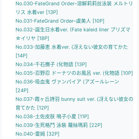
No.030-FateGrand Order–溶解莉莉丝泳装 メルトリ
リス 水着ver [13P]
No.031-FateGrand Order–虞美人 [10P]
No.032-誕生日水着ver. (Fate kaleid liner プリズマ
☆イリヤ [18P]
No.033-加藤恵 水着ver. (冴えない彼女の育てかた
[14P]
No.034-千石撫子 (化物語 [13P]
No.035-忍野忍 ドーナツのお風呂 ver. (化物語 [10P]
No.036-吸血鬼 ヴァンパイア (アズールレーン
[24P]
No.037-霞ヶ丘詩羽 bunny suit ver. (冴えない彼女の
育てかた [12P]
No.038-土佐皮肤 鳴子小夏 [11P]
No.039-生死格鬥 泳裝 蘿絲瑪莉 [22P]
No.040-雷姆 [32P]