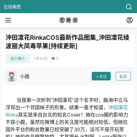
在线看图
沖田凜花RinkaCOS最新作品图集_沖田凜花绫
波丽大凤毒苹果[持续更新]
0
达人简介
7月31日
小趣
关注
私信
当我第一次听到“沖田凜花”这个名字时，脑海中立马
浮现出一个邻国妹子的形象。结果一查才知道，
沖田凜花
Rinka
其实是来自台北的知名Coser！她在cos圈的影响力
不容小觑，虽然在微博上的关注度可能相对较低，但她在
国外平台的粉丝数量已经突破了30万，这可不是开玩笑
的！她的作品精致独特，尤其擅长JK制服、Lolita服饰以