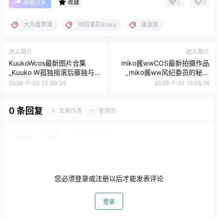
0
0
海报分享
收藏
大凤毒苹果
沖田凜花Rinka
绫波丽
达人简介
达人简介
KuukoWcos最新图片合集
miko酱wwCOS最新拍摄作品
_Kuuko W孤独摇滚后藤独与申
_miko酱ww风纪委员的秘密
鹤[持续更新]
[持续更新]
2026-7-30 13:30:38
2026-7-31 15:05:16
0 条回复
文章作者
管理员
A
M
欢迎您，新朋友，感谢参与互动！
确认修改
您必须登录或注册以后才能发表评论
登录