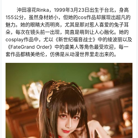
沖田凛花Rinka，1999年3月23日出生于台北，身高
155公分，虽然身材娇小，但她的cos作品却展现出超凡的
魅力。她的眼睛大而明亮，尤其是那对惹人喜爱的兔子耳
朵，每次在镜头前一出现，简直是萌到让人心融化。她的
cosplay作品中，尤以《新世纪福音战士》中的绫波丽以及
《FateGrand Order》中的虞美人等角色最受欢迎，每一
套作品都精美绝伦，仿佛是从动漫世界里走出来的。