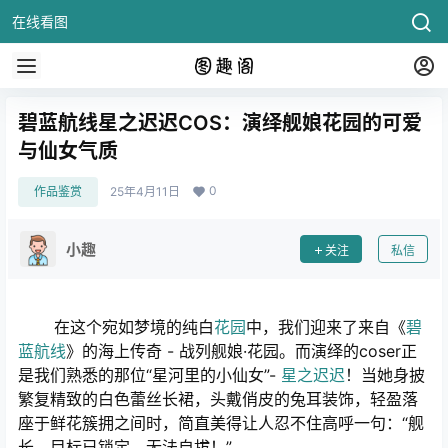
在线看图
碧蓝航线星之迟迟COS：演绎舰娘花园的可爱
与仙女气质
0
作品鉴赏
25年4月11日
小趣
关注
私信
在这个宛如梦境的纯白
花园
中，我们迎来了来自《
碧
蓝航线
》的海上传奇 - 战列舰娘·花园。而演绎的coser正
是我们熟悉的那位“星河里的小仙女”-
星之迟迟
！当她身披
繁复精致的白色蕾丝长裙，头戴俏皮的兔耳装饰，轻盈落
座于鲜花簇拥之间时，简直美得让人忍不住高呼一句：“舰
长，目标已锁定，无法自拔！”