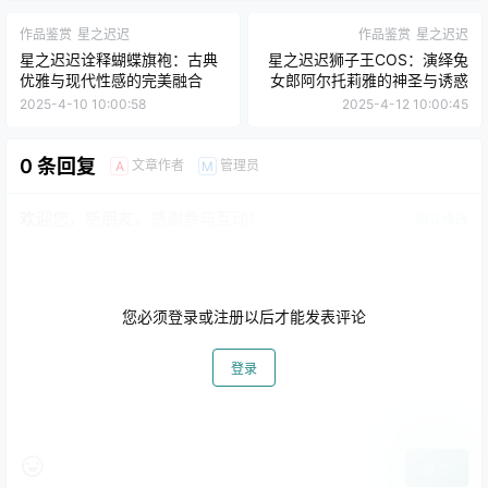
作品鉴赏
星之迟迟
作品鉴赏
星之迟迟
星之迟迟诠释蝴蝶旗袍：古典
星之迟迟狮子王COS：演绎兔
优雅与现代性感的完美融合
女郎阿尔托莉雅的神圣与诱惑
2025-4-10 10:00:58
2025-4-12 10:00:45
0 条回复
文章作者
管理员
A
M
欢迎您，新朋友，感谢参与互动！
确认修改
您必须登录或注册以后才能发表评论
登录
提交