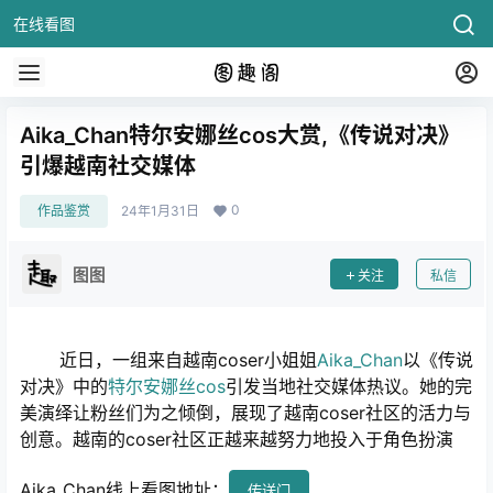
在线看图
Aika_Chan特尔安娜丝cos大赏,《传说对决》
引爆越南社交媒体
0
作品鉴赏
24年1月31日
图图
关注
私信
近日，一组来自越南coser小姐姐
Aika_Chan
以《传说
对决》中的
特尔安娜丝cos
引发当地社交媒体热议。她的完
美演绎让粉丝们为之倾倒，展现了越南coser社区的活力与
创意。越南的coser社区正越来越努力地投入于角色扮演
Aika_Chan线上看图地址：
传送门