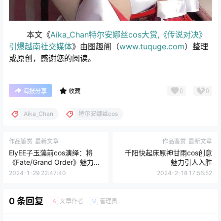
本文《
Aika_Chan特尔安娜丝cos大赏,《传说对决》
引爆越南社交媒体
》由图趣阁（
www.tuquge.com
）整理
或原创，感谢您的阅读。
0
0
海报分享
收藏
Aika_Chan
特尔安娜丝cos
作品鉴赏
最新文章
作品鉴赏
最新文章
ElyEE子玉藻前cos演绎：将
千阳快起床原神甘雨cos创意
《Fate/Grand Order》魅力再
魅力引人入胜
提升档次！
2024-1-29 22:47:40
2024-2-18 17:56:52
0 条回复
文章作者
管理员
A
M