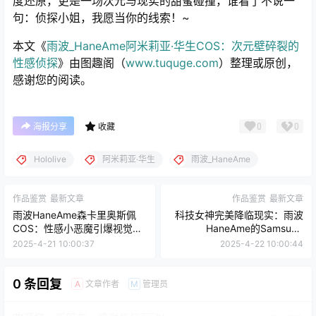
度还原，更是一场次元与现实的甜蜜碰撞，谁看了不说一
句：侦探小姐，我愿当你的线索！~
本文《
雨波_HaneAme阿米莉亚·华生COS：次元壁碎裂的
性感侦探
》由图趣阁（
www.tuquge.com
）整理或原创，
感谢您的阅读。
0
0
海报分享
收藏
Hololive
阿米莉亚·华生
雨波_HaneAme
作品鉴赏
最新文章
作品鉴赏
最新文章
雨波HaneAme森卡里奥斯佩
科技女神完美降临现实：雨波
COS：性感小恶魔引爆视觉盛
HaneAme的Samsung
宴
SamCOS
2025-4-21 10:00:37
2025-4-22 10:00:44
0 条回复
文章作者
管理员
A
M