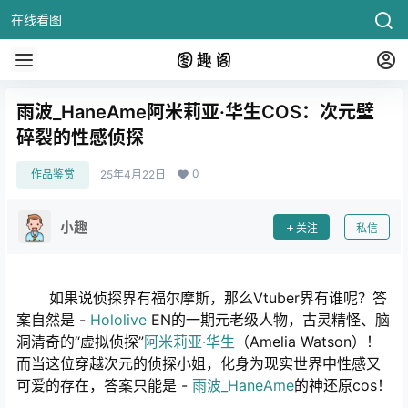
在线看图
雨波_HaneAme阿米莉亚·华生COS：次元壁
碎裂的性感侦探
0
作品鉴赏
25年4月22日
小趣
关注
私信
如果说侦探界有福尔摩斯，那么Vtuber界有谁呢？答
案自然是 -
Hololive
EN的一期元老级人物，古灵精怪、脑
洞清奇的“虚拟侦探”
阿米莉亚·华生
（Amelia Watson）！
而当这位穿越次元的侦探小姐，化身为现实世界中性感又
可爱的存在，答案只能是 -
雨波_HaneAme
的神还原cos！