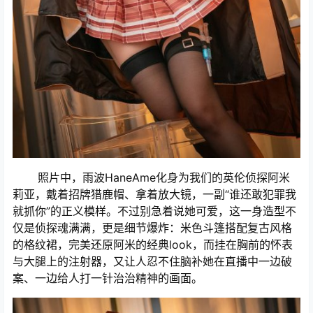
照片中，雨波HaneAme化身为我们的英伦侦探阿米
莉亚，戴着招牌猎鹿帽、拿着放大镜，一副“谁还敢犯罪我
就抓你”的正义模样。不过别急着说她可爱，这一身造型不
仅是侦探魂满满，更是细节爆炸：米色斗篷搭配复古风格
的格纹裙，完美还原阿米的经典look，而挂在胸前的怀表
与大腿上的注射器，又让人忍不住脑补她在直播中一边破
案、一边给人打一针治治精神的画面。