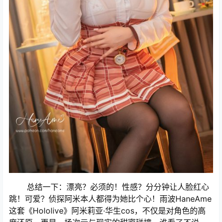
总结一下：漂亮？必须的！性感？分分钟让人脸红心
跳！可爱？侦探阿米本人都得为她比个心！雨波HaneAme
这套《Hololive》阿米莉亚·华生cos，不仅是对角色的高