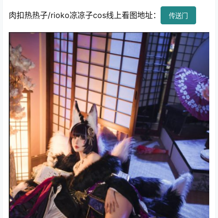
肉扣热热子/rioko凉凉子cos线上看图地址：
传送门