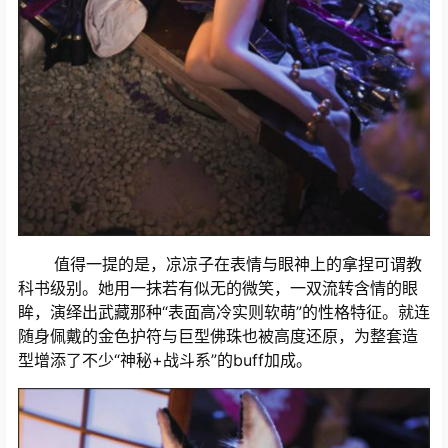
值得一提的是，凉凉子在表情与眼神上的拿捏可谓教
科书级别。她用一抹若有似无的微笑，一双流转含情的眼
眸，演绎出武藏那种“表面高冷实则软萌”的性格特征。就连
随身佩戴的金色护符与巨型佛珠也被高度还原，为整套造
型增添了不少“神秘+战斗系”的buff加成。