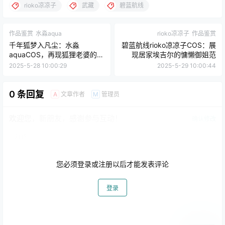
rioko凉凉子
武藏
碧蓝航线
作品鉴赏
水淼aqua
rioko凉凉子
作品鉴赏
千年狐梦入凡尘：水淼
碧蓝航线rioko凉凉子COS：展
aquaCOS，再现狐狸老婆的致
现居家埃吉尔的慵懒御姐范
命诱惑
2025-5-28 10:00:29
2025-5-29 10:00:44
0 条回复
文章作者
管理员
A
M
欢迎您，新朋友，感谢参与互动！
确认修改
您必须登录或注册以后才能发表评论
登录