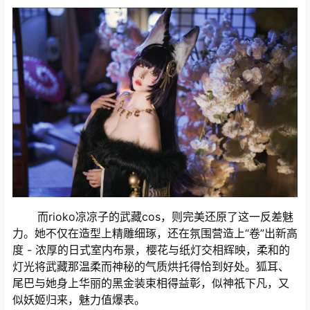
而rioko凉凉子的武藏cos，则完美还原了这一反差魅
力。她不仅在造型上精雕细琢，还在氛围营造上“卷”出新高
度 - 浓厚的日式室内布景，樱花与纸灯交相辉映，柔和的
灯光将武藏那温柔而神秘的气质烘托得恰到好处。狐耳、
尾巴与她身上华丽的黑金装束相得益彰，似神祇下凡，又
似妖姬归来，魅力值爆表。