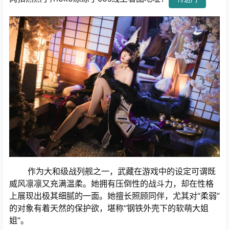
作为大和级战列舰之一，武藏在游戏中的设定可谓既
威风凛凛又充满温柔。她拥有压倒性的战斗力，却在性格
上展现出极其细腻的一面。她擅长照顾同伴，尤其对“柔弱”
的对象有着天然的保护欲，堪称“钢铁外壳下的软萌大姐
姐”。