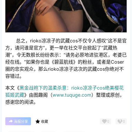
总之，rioko凉凉子的武藏cos不仅令人感叹“这不是官
方，请问谁是官方”，更一举在社交平台掀起了“武藏热
潮”，令无数舰长纷纷表示：“请务必原地进驻港区，老婆已
经在线。”如果你也是《碧蓝航线》的粉丝，或者是Coser
圈的忠实观众，那么rioko凉凉子这次的武藏cos你绝对不
容错过。
本文《
黑金战袍下的温柔杀意：rioko凉凉子cos绝美樱花
狐姬武藏
》由图趣阁（
www.tuquge.com
）整理或原创，
感谢您的阅读。
0
0
海报分享
收藏