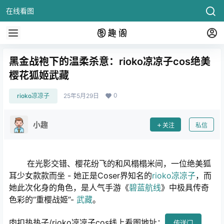
在线看图
黑金战袍下的温柔杀意：rioko凉凉子cos绝美
樱花狐姬武藏
0
rioko凉凉子
25年5月29日
小趣
关注
私信
在光影交错、樱花纷飞的和风榻榻米间，一位绝美狐
耳少女款款而坐 - 她正是Coser界知名的
rioko凉凉子
，而
她此次化身的角色，是人气手游《
碧蓝航线
》中极具传奇
色彩的“重樱战姬”-
武藏
。
肉扣热热子/rioko凉凉子cos线上看图地址：
传送门