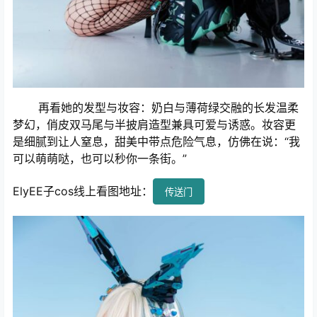
再看她的发型与妆容：奶白与薄荷绿交融的长发温柔
梦幻，俏皮双马尾与半披肩造型兼具可爱与诱惑。妆容更
是细腻到让人窒息，甜美中带点危险气息，仿佛在说：“我
可以萌萌哒，也可以秒你一条街。”
ElyEE子cos线上看图地址：
传送门