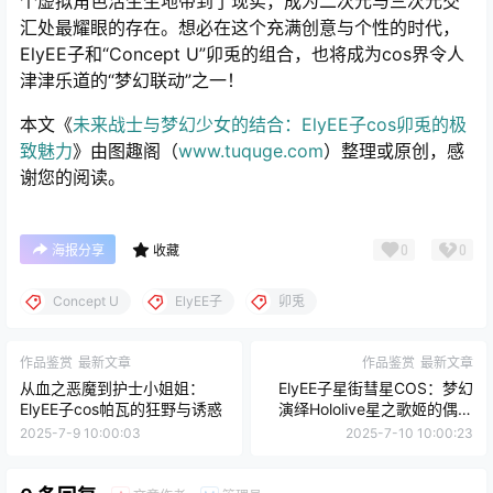
个虚拟角色活生生地带到了现实，成为二次元与三次元交
汇处最耀眼的存在。想必在这个充满创意与个性的时代，
ElyEE子和“Concept U”卯兎的组合，也将成为cos界令人
津津乐道的“梦幻联动”之一！
本文《
未来战士与梦幻少女的结合：ElyEE子cos卯兎的极
致魅力
》由图趣阁（
www.tuquge.com
）整理或原创，感
谢您的阅读。
0
0
海报分享
收藏
Concept U
ElyEE子
卯兎
作品鉴赏
最新文章
作品鉴赏
最新文章
从血之恶魔到护士小姐姐：
ElyEE子星街彗星COS：梦幻
ElyEE子cos帕瓦的狂野与诱惑
演绎Hololive星之歌姬的偶像
魅力
2025-7-9 10:00:03
2025-7-10 10:00:23