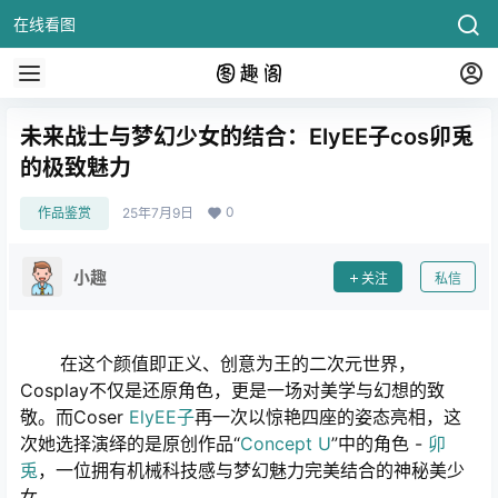
在线看图
未来战士与梦幻少女的结合：ElyEE子cos卯兎
的极致魅力
0
作品鉴赏
25年7月9日
小趣
关注
私信
在这个颜值即正义、创意为王的二次元世界，
Cosplay不仅是还原角色，更是一场对美学与幻想的致
敬。而Coser
ElyEE子
再一次以惊艳四座的姿态亮相，这
次她选择演绎的是原创作品“
Concept U
”中的角色 -
卯
兎
，一位拥有机械科技感与梦幻魅力完美结合的神秘美少
女。