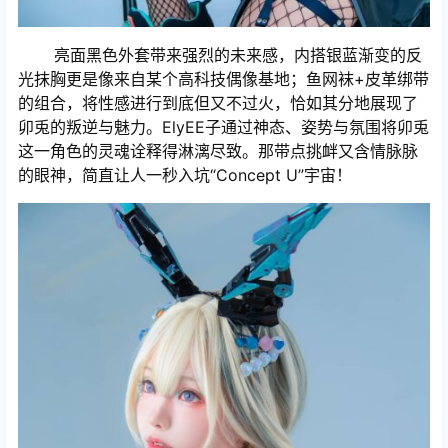
亮面黑色外套带来强烈的未来感，内搭银蓝渐变的反
光抹胸更是像来自某个高科技偶像基地；鱼网袜+皮革绑带
的组合，将性感进行到底但又不过火，恰如其分地展现了
卯兎的叛逆与魅力。ElyEE子通过神态、姿势与氛围将卯兎
这一角色的灵魂诠释得淋漓尽致。那带点挑衅又含情脉脉
的眼神，简直让人一秒入坑“Concept U”宇宙！