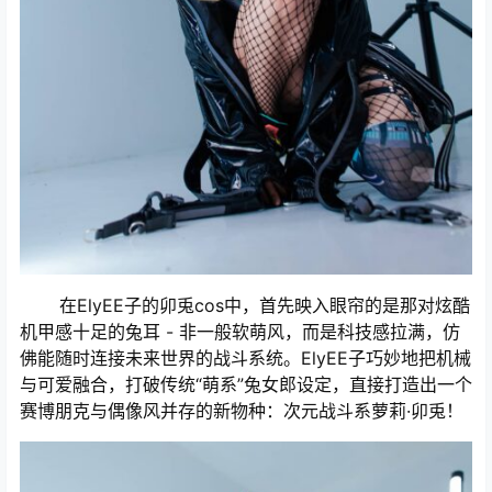
在ElyEE子的卯兎cos中，首先映入眼帘的是那对炫酷
机甲感十足的兔耳 - 非一般软萌风，而是科技感拉满，仿
佛能随时连接未来世界的战斗系统。ElyEE子巧妙地把机械
与可爱融合，打破传统“萌系”兔女郎设定，直接打造出一个
赛博朋克与偶像风并存的新物种：次元战斗系萝莉·卯兎！