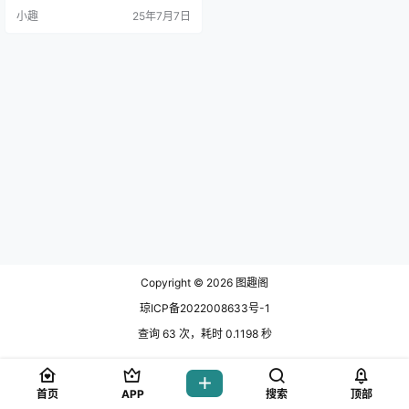
面笑匠中自带弹幕灵魂。而就在202
小趣
25年7月7日
5年4月东京池袋举.
Copyright © 2026
图趣阁
琼ICP备2022008633号-1
查询 63 次，耗时 0.1198 秒
首页
APP
搜索
顶部