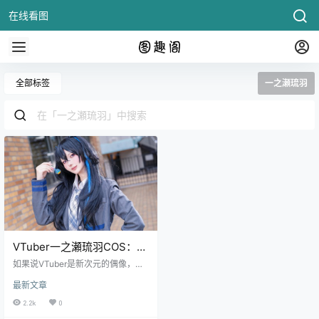
在线看图
全部标签
一之瀬琉羽
VTuber一之瀬琉羽COS：百
瀬サク恶魔制服太可爱让人
如果说VTuber是新次元的偶像，那
心动！
《VSPO!》的一之瀬琉羽就是电竞
最新文章
舞台上的“黑马王子”- 不，应该是“黑
马公主”才对！她不仅FPS游戏玩得
2.2k
0
飞起，还是团体中的吐槽担当，冷