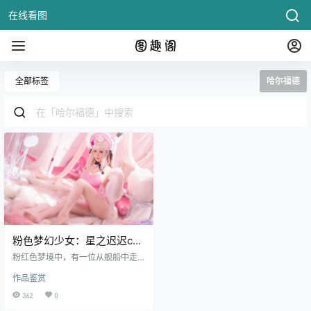
在线看图
全部标签
哈尔福德
粉色梦幻少女：星之迟迟cos
碧蓝航线·哈尔福德惊艳亮相
粉红色梦境中，有一位从舰船中走
出的甜美天使，她就是 - 星之迟迟c
作品鉴赏
os的《碧蓝航线》哈尔福德！让我
们鼓掌.
362
0