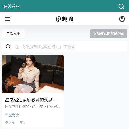
在线看图
全部标签
家庭教师的奖励时间
星之迟迟家庭教师的奖励时
间，青春激情再现！
回到学生时代的画面，星之迟迟穿
着家庭教师制服向你走来。她的身
作品鉴赏
姿、笑容，勾勒出一幕幕令人心跳
不已的场.
5.9k
0