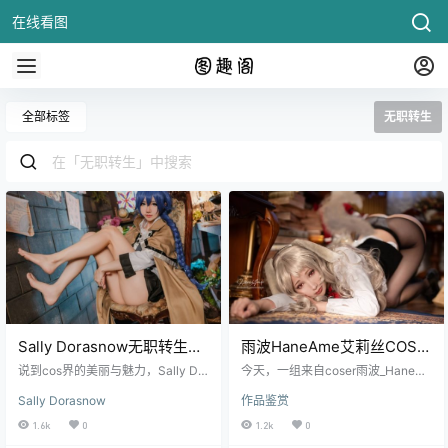
在线看图
全部标签
无职转生
Sally Dorasnow无职转生
雨波HaneAme艾莉丝COS：
COS：再现洛琪希的温柔与
展现野性与优雅的完美交融
说到cos界的美丽与魅力，Sally Dor
今天，一组来自coser雨波_HaneA
魔法魅力
asnow可谓是其中的瑰宝。近日，
me的《无职转生》cos照片，再次
Sally Dorasnow
作品鉴赏
她通过完美演绎《无职转生》中的
让人眼前一亮。她以其精湛的cos技
洛琪希，再次向我们展示了什么叫
艺演绎了“野性贵族公主”- 艾莉丝·格
1.6k
0
1.2k
0
做“完美还原”。作为一名马来西亚的
雷拉特，不仅将角色的高贵与张扬