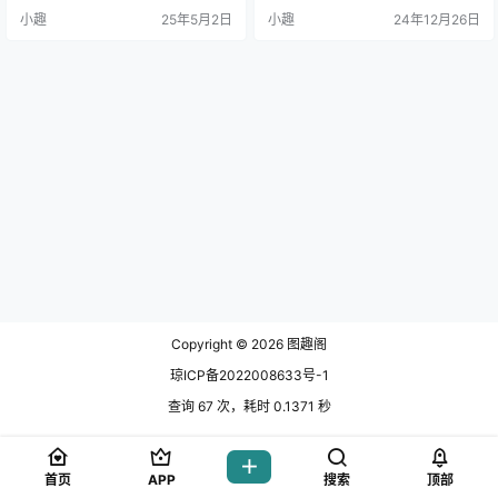
模特兼Coser，Sally的这次表现简
展现得淋漓尽致，还赋予了角色一
小趣
25年5月2日
小趣
24年12月26日
直可以用惊艳来形.
份别样的性感，让.
Copyright © 2026
图趣阁
琼ICP备2022008633号-1
查询 67 次，耗时 0.1371 秒
首页
APP
搜索
顶部