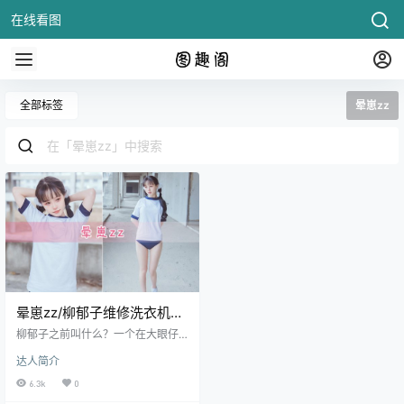
在线看图
全部标签
晕崽zz
晕崽zz/柳郁子维修洗衣机和
朱砂系列套图合集欣赏
柳郁子之前叫什么？一个在大眼仔
社交平台拥有接近20万粉丝的小姐
达人简介
姐突然冒出来，作为资深的cos爱好
者居然不知情。好在一看图片就能
6.3k
0
辨别出来她就是曾是最早期认识的c