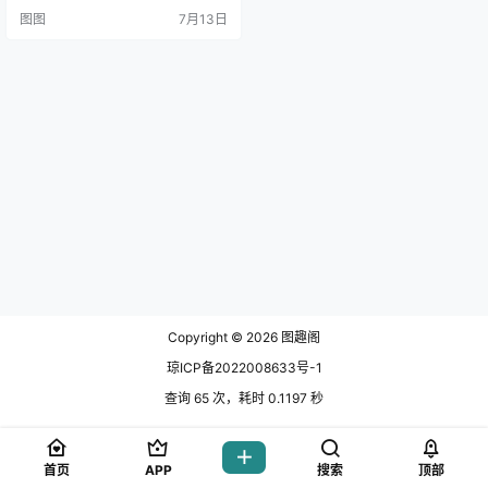
oser小姐姐--晕崽zz。晕崽zz（柳
图图
7月13日
郁子）围脖上的照.
Copyright © 2026
图趣阁
琼ICP备2022008633号-1
查询 65 次，耗时 0.1197 秒
首页
APP
搜索
顶部