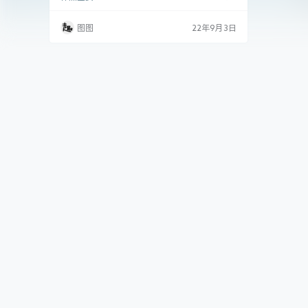
情，在这里先声明图图今年才刚满18岁（单
身），只是考虑到各位家长开学季忙，没.
图图
22年9月3日