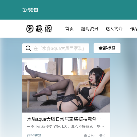
在线看图
首页
趣闻资讯
达人简介
作
全部标签
水淼aqua大凤日常居家装摆拍竟然也
能这么好看
一不小心就停更了好几天，真心不好意思。毕竟
9月份是开学季，是赶神兽回笼的好日子，肯定
4.9k
0
作品鉴赏
得好好庆祝一番。并不是图图要忙孩子上学的事