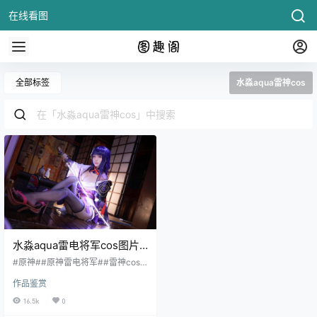
在线看图
全部标签
水淼aqua雷神cos
水淼aqua雷电将军cos图片|
水淼aqua雷神奶香刀130P霸
#原神##原神雷电将军##雷神cospl
气登场
ay# 我会将你 砌进神像里！ 下次见
作品鉴赏
面 我会再砍一刀！ 上文如此霸气的
话语出自游戏《原神》中的巴尔泽
16.5k
0
布之口。这一期给大伙分享的作品