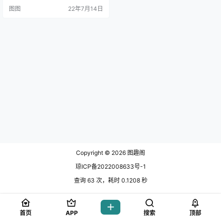
就是水淼aqua雷电将军cos版本。
图图
22年7月14日
巴尔泽布是“.
Copyright © 2026
图趣阁
琼ICP备2022008633号-1
查询 63 次，耗时 0.1208 秒
首页
APP
搜索
顶部