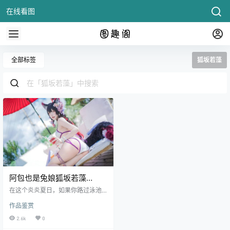
在线看图
全部标签
狐坂若藻
阿包也是兔娘狐坂若藻
COS：妖狐水着造型带来夏
在这个炎炎夏日，如果你路过泳池
日视觉盛宴
边，看到一只九尾萌狐穿着紫白相
作品鉴赏
间的比基尼，手持妖气十足的狐
面，微微一笑中带着一丝狡黠与杀
2.6k
0
气 - 别慌，那不是传说中的妖怪降