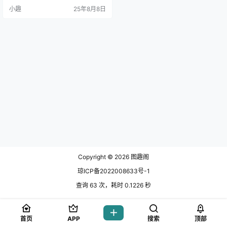
临，而是人气Coser阿包也是兔娘闪
小趣
25年8月8日
亮登场，带来了一场.
Copyright © 2026
图趣阁
琼ICP备2022008633号-1
查询 63 次，耗时 0.1226 秒
首页
APP
搜索
顶部