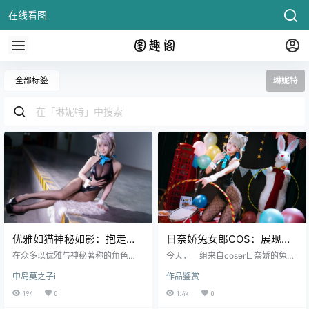
在线看图
全部标签
琳妮特
优雅如猫神秘如影：抱走莫
日奈娇兔女郎COS：展现琳
子aCOS演绎兔女郎版本的琳
妮特性感与神秘的魔术魅力
在众多以优雅与神秘著称的角色
今天，一组来自coser日奈娇的兔女
妮特
中，来自《原神》的琳妮特始终带
郎版琳妮特cos照片，可真是令人眼
中岛莫之子i
作品鉴赏
着一丝难以捉摸的气质。这一次，C
前一亮！如果说原版琳妮特是个优
oser抱走莫子a大胆演绎兔女郎版本
雅又冷.
194
0
1.4k
0
的琳妮特，将角色原本冷静克制的