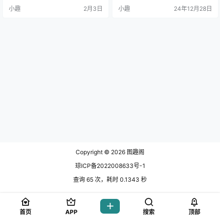
风格与舞台感十足的造型融合，带
小趣
2月3日
小趣
24年12月28日
来一种既灵动又具有.
Copyright © 2026
图趣阁
琼ICP备2022008633号-1
查询 65 次，耗时 0.1343 秒
首页
APP
搜索
顶部