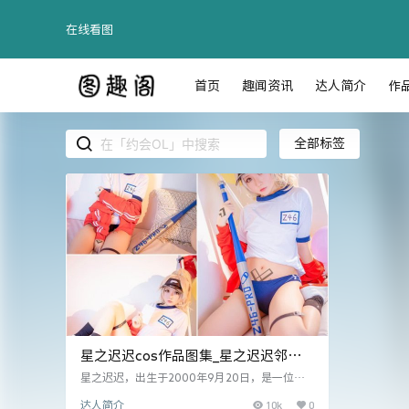
在线看图
首页
趣闻资讯
达人简介
作
全部标签
星之迟迟cos作品图集_星之迟迟邻家
太太催眠妹妹约会OL[持续更新]
星之迟迟，出生于2000年9月20日，是一位广
受欢迎的Coser、动漫博主以及微博网红，现为
10k
0
达人简介
墨白影画工作室的成员。这位来自陕西西安的萌