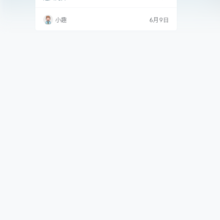
妹子，不仅有个仙气飘飘的名字，还拥有让人心
甘情愿一秒入坑的颜值与气质。她在微.
小趣
6月9日