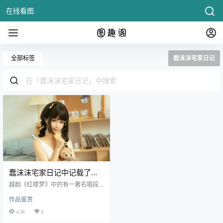
在线看图
全部标签
蠢沫沫宅家日记
蠢沫沫宅家日记中记载了
momo在苞米地的故事
越剧《红楼梦》中的有一著名唱段
叫做《天上掉下个林妹妹》，不知
作品鉴赏
道大伙是否有幻想过天上掉下给林
妹妹让你.
4.3k
0