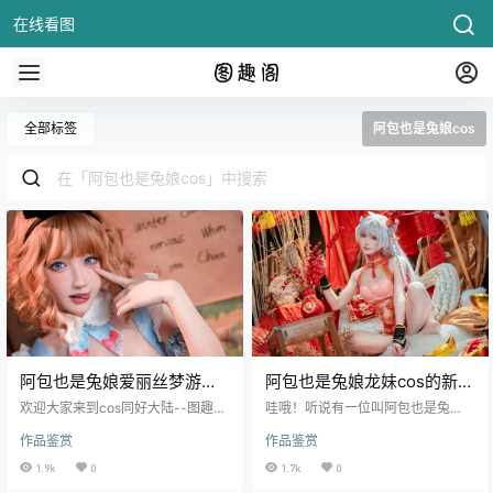
在线看图
全部标签
阿包也是兔娘cos
阿包也是兔娘爱丽丝梦游仙
阿包也是兔娘龙妹cos的新春
境cos图片包，樱桃装饰美味
贺图尽显不拘一格的角色扮
欢迎大家来到cos同好大陆--图趣
哇哦！听说有一位叫阿包也是兔
诱人
阁！今天我要给大家介绍一个超可
演艺术
娘，是不是很神秘又迷人呀？这个
作品鉴赏
作品鉴赏
爱的女孩，她叫阿包也是兔娘。别
小姐姐的cos作品真是令人期待，特
看她精致的.
别是那性_.
1.9k
0
1.7k
0