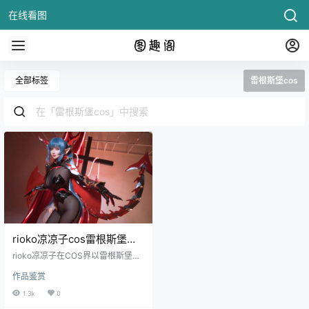
在线看图
全部标签
雷根斯堡cos
rioko凉凉子cos雷根斯堡造
型闪耀五彩斑斓的动漫世界
rioko凉凉子在COS界以雷根斯堡的
造型璀璨夺目，她将这个角色带入
作品鉴赏
了现实，令人无法忽视。她的深邃
蓝色头发仿佛诉说着海洋的故事，
1.3k
0
而明亮的黄色瞳孔则像是夜海中的