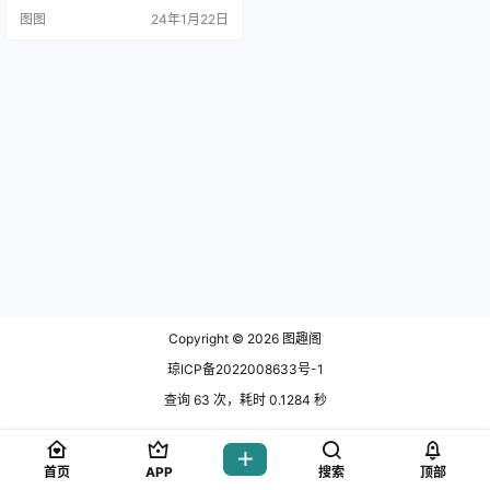
灯塔，引人探索。她的造型细节精
图图
24年1月22日
致处理，将角色的魅.
Copyright © 2026
图趣阁
琼ICP备2022008633号-1
查询 63 次，耗时 0.1284 秒
首页
APP
搜索
顶部