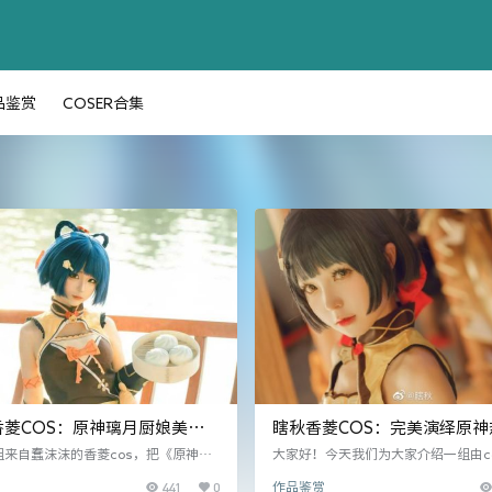
品鉴赏
COSER合集
香菱COS：原神璃月厨娘美食
瞎秋香菱COS：完美演绎原神
的双重盛宴
辣的厨娘风采
组来自蠢沫沫的香菱cos，把《原神》
大家好！今天我们为大家介绍一组由co
厨娘从提瓦特大陆“传送”到了我们的
演绎的香菱cos作品，仿佛是从《原
441
0
作品鉴赏
！这套蠢沫沫的香菱cos堪称是视觉与
来的少女，带着麻辣的热情和浓浓的