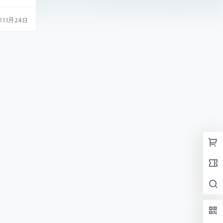
年11月24日