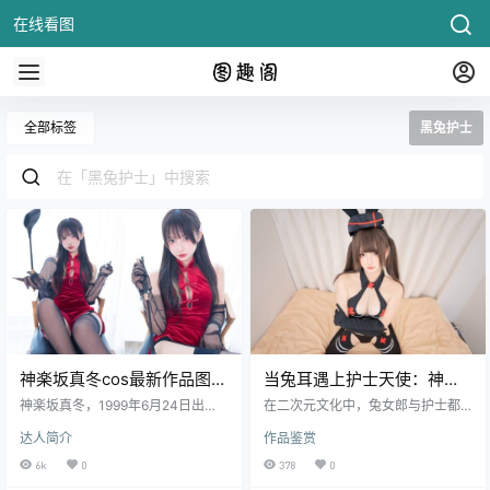
在线看图
全部标签
黑兔护士
神楽坂真冬cos最新作品图集
当兔耳遇上护士天使：神楽
_神楽坂真冬黑兔护士蜘蛛女
坂真冬COS黑兔护士的神秘
神楽坂真冬，1999年6月24日出
在二次元文化中，兔女郎与护士都
王[持续更新]
生，原本是一位普通的妹子，但她
魅力
是极具视觉辨识度的经典元素。当
达人简介
作品鉴赏
对二次元的热爱却让她走上了一条
两者融合在一起时，便形成了一种
不同寻常的道路。从14岁起，神楽
既神秘又充满魅力的角色设定——
6k
0
378
0
坂真冬便开始了她的cosplay生涯，
黑兔护士。她既拥有护士的温柔与