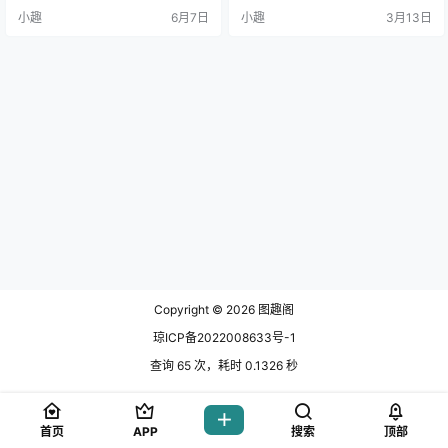
凭借着天生的外貌条件和对角色的
守护气质，又带着兔女郎特有的灵
小趣
6月7日
小趣
3月13日
精准理解，她迅速在cos.
动与时尚感。正如那句.
Copyright © 2026
图趣阁
琼ICP备2022008633号-1
查询 65 次，耗时 0.1326 秒
首页
APP
搜索
顶部