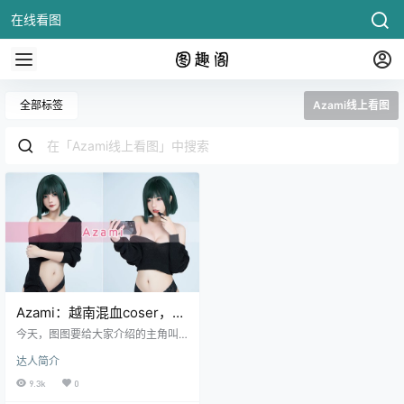
在线看图
全部标签
Azami线上看图
Azami：越南混血coser，
cos图集极限风情难挡
今天，图图要给大家介绍的主角叫
做--azami,这个azami并非游戏《彩
达人简介
虹六号：围攻》里面的角色，而是
一位来自越南的漂亮小姐姐，她拥
9.3k
0
有一双迷人的眼睛和火辣的身材，