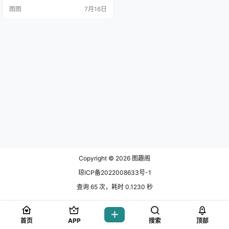
让人无法忽视。一开始图图还以为
图图
7月16日
她是个混血儿，但实.
Copyright © 2026
图趣阁
琼ICP备2022008633号-1
查询 65 次，耗时 0.1230 秒
首页
APP
搜索
顶部