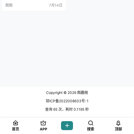
了大量粉丝的关注。在国内的围脖
图图
7月14日
上，虽然她只拥有5万左右.
Copyright © 2026
图趣阁
琼ICP备2022008633号-1
查询 65 次，耗时 0.1195 秒
首页
APP
搜索
顶部