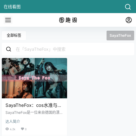
在线看图
全部标签
SayaTheFox
SayaTheFox：cos水准与外
貌俱佳的德国coser
SayaTheFox是一位来自德国的漂亮
小姐姐，以独特的容貌和气质著
达人简介
称。她长相大气、高冷，仿佛一位
女神降临凡间。在国外社交平台
4.2k
0
上，她经常发布自己的作品，引起