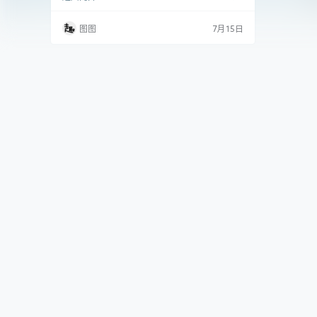
是一位知名coser，还是一位写真麻豆。精致的
五官和无可挑剔的身材使得她吸引了大批.
图图
7月15日