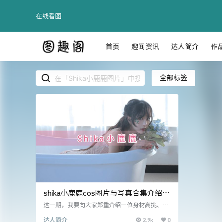
在线看图
首页
趣闻资讯
达人简介
作
全部标签
shika小鹿鹿cos图片与写真合集介绍：
小鹿乱撞本剧情怎么了？
这一期，我要向大家郑重介绍一位身材高挑、颜
值非常高的妹纸——Shika小鹿鹿。她出生在上
2.9k
0
达人简介
海，生日是1996年11月23日，射手座。她不仅