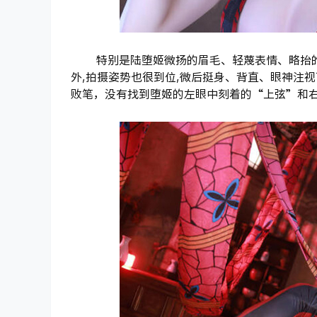
特别是陆堕姬微扬的眉毛、轻蔑表情、略抬的
外,拍摄姿势也很到位,微后挺身、背直、眼神注视
败笔，没有找到堕姬的左眼中刻着的“上弦”和