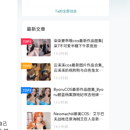
逆袭
Ta的全部动态
最新文章
柒柒要乖哦cos最新作品图集|
TOP1
柒7不可爱半糖下午茶竞技水
着[持续更新]
13小时前
云溪溪cos最新图片作品合集_
TOP2
云溪溪奶桃狗狗与白色兔女郎
[持续更新]
13小时前
ByoruCOS最新作品图集_Byo
TOP3
ru碧蓝档案旗袍妃咲吉他妹妹
[持续更新]
13小时前
Neomachiii娜美COS：艾尔巴
夫战袍还原海贼王巨人岛新造
自己
型
14小时前