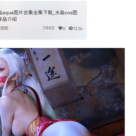
淼aqua图片合集全集下载_水淼cos图
作品介绍
图图
7月8日
0
72.5k