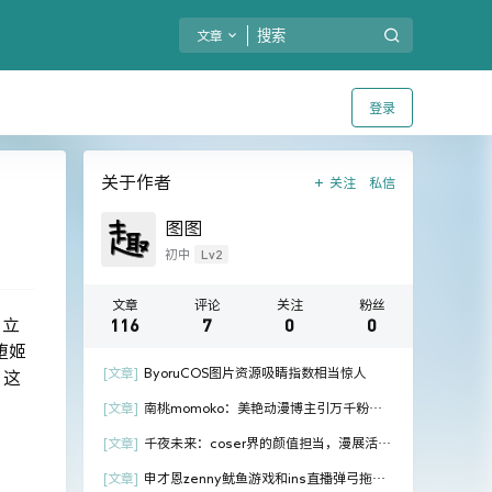
文章
登录
关于作者
关注
私信
图图
Lv2
初中
文章
评论
关注
粉丝
116
7
0
0
，立
堕姬
[文章]
ByoruCOS图片资源吸睛指数相当惊人
。这
[文章]
南桃momoko：美艳动漫博主引万千粉丝
狂热追捧！
[文章]
千夜未来：coser界的颜值担当，漫展活动
红人
[文章]
申才恩zenny鱿鱼游戏和ins直播弹弓拖鞋