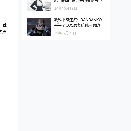
S：演绎性感会长的智慧与美
貌
24年10月19日
教科书级还原：BANBANKO
。此
半半子COS碧蓝航线可畏的魅
力
有点
25年12月21日