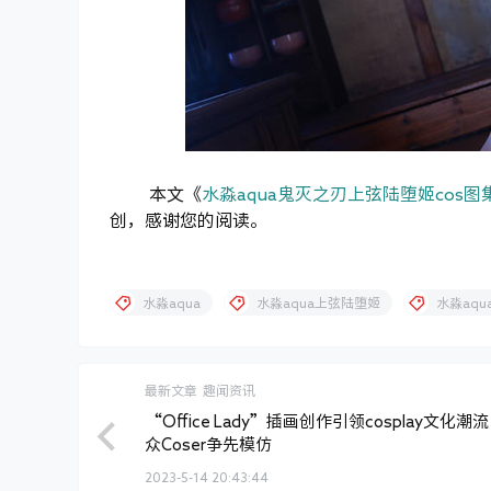
本文《
水淼aqua鬼灭之刃上弦陆堕姬cos
创，感谢您的阅读。
水淼aqua
水淼aqua上弦陆堕姬
水淼aq
最新文章
趣闻资讯
“Office Lady”插画创作引领cosplay文化潮
众Coser争先模仿
2023-5-14 20:43:44