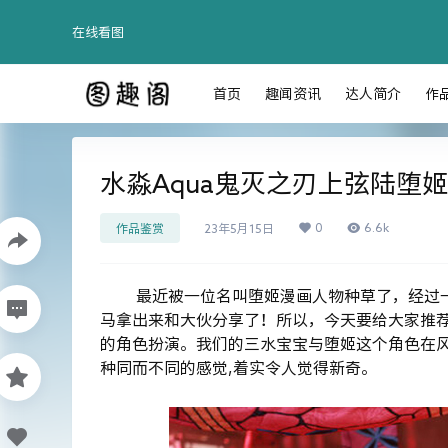
在线看图
首页
趣闻资讯
达人简介
作
水淼Aqua鬼灭之刃上弦陆堕
0
6.6k
作品鉴赏
23年5月15日
最近被一位名叫
堕姬
漫画人物种草了，经过一
马拿出来和大伙分享了！所以，今天要给大家推荐的
的角色扮演。我们的三水宝宝与堕姬这个角色在风
种同而不同的感觉,着实令人觉得新奇。