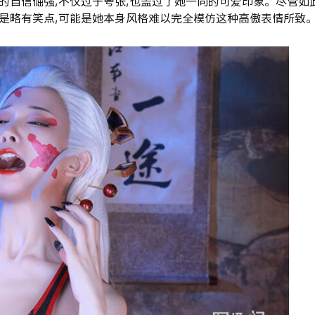
的自信倔强,不仅过于夸张,也盖过了她一向的可爱印象。尽管如此
只是略有笑点,可能是她本身风格难以完全模仿这种高傲表情所致