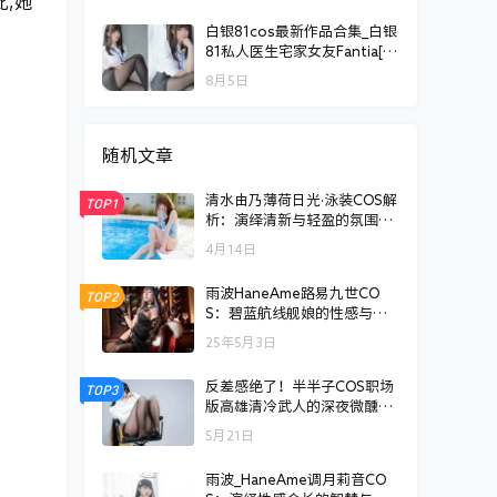
,她
。
白银81cos最新作品合集_白银
81私人医生宅家女友Fantia[持
续更新]
8月5日
随机文章
清水由乃薄荷日光·泳装COS解
TOP1
析：演绎清新与轻盈的氛围张
力
4月14日
雨波HaneAme路易九世CO
TOP2
S：碧蓝航线舰娘的性感与贵
族气质
25年5月3日
反差感绝了！半半子COS职场
TOP3
版高雄清冷武人的深夜微醺释
放
5月21日
雨波_HaneAme调月莉音CO