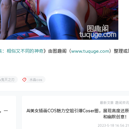
图集：相似又不同的神奇
》由图趣阁（
www.tuquge.com
）整理或
ua鬼灭之刃
水淼cos
最新文章
趣闻资讯
流，一
AI美女插画COS魅力空姐引爆Coser圈，展现高度还原
和幽默创意！
2023-5-18 16:56:21