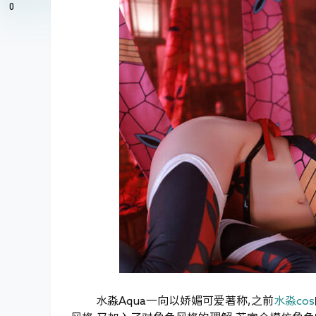
0
水淼Aqua一向以娇媚可爱著称,之前
水淼cos