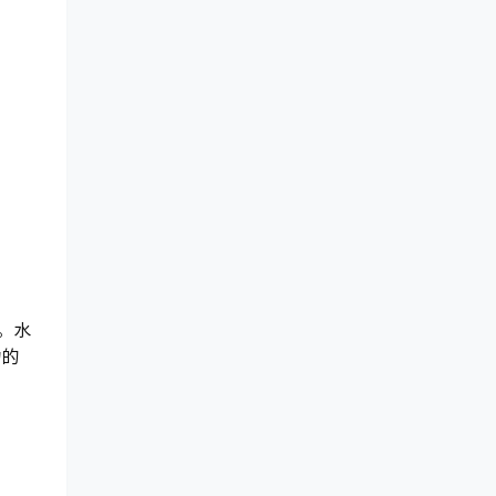
。水
力的