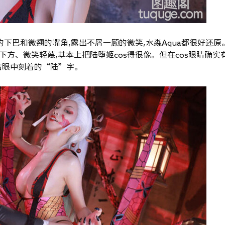
下巴和微翘的嘴角,露出不屑一顾的微笑,水淼Aqua都很好还原
下方、微笑轻蔑,基本上把陆堕姬cos得很像。但在cos眼睛确实
右眼中刻着的“陆”字。