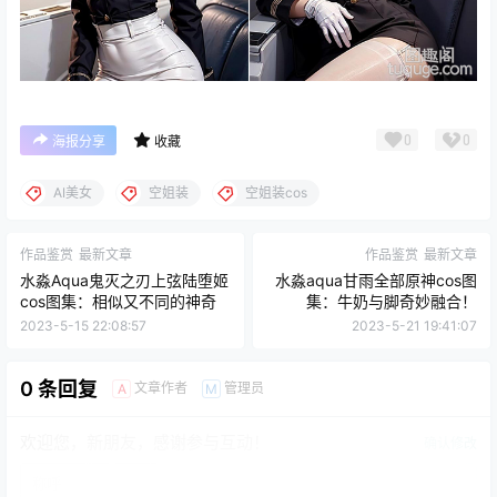
0
0
海报分享
收藏
AI美女
空姐装
空姐装cos
作品鉴赏
最新文章
作品鉴赏
最新文章
水淼Aqua鬼灭之刃上弦陆堕姬
水淼aqua甘雨全部原神cos图
cos图集：相似又不同的神奇
集：牛奶与脚奇妙融合！
2023-5-15 22:08:57
2023-5-21 19:41:07
0 条回复
文章作者
管理员
A
M
欢迎您，新朋友，感谢参与互动！
确认修改