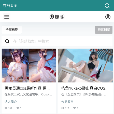
在线看图
全部标签
蔚蓝档案
黑龙贯通cos最新作品|黑龙
屿鱼Yukako静山真白COS视
贯通_天空幻想曲蔚蓝档案室
觉：诠释泳装清冷少女的夏
在当代二次元文化语境中，Cosplay
在《蔚蓝档案》的众多角色设计
笠茜[持续更新]
早已不再只是对角色外形的简单复
日氛围
中，静山真白以简洁利落的外形、
达人简介
作品鉴赏
刻，而是一种融合审美、情感与叙
安静端正的气质形成了独特辨识
事的综合表达方式。Coser黑龙贯通
度。此次，屿鱼Yukako带来的静山
209
0
117
0
的作品，正是在这样的文化土壤中
真白泳装版cos，并没有单纯追求外