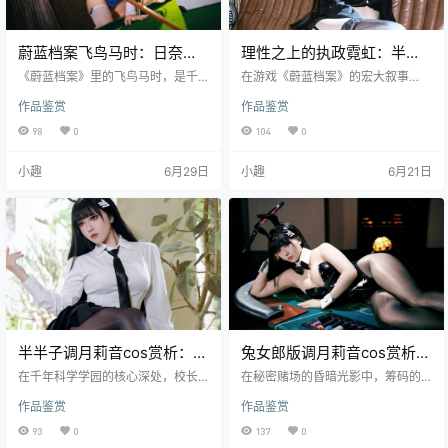
蔚蓝档案飞鸟马时：日奈娇
理性之上的执政霓虹：半半
兔女郎cos还原冷静优雅角色
子丝袜版调月莉音cos视觉审
《蔚蓝档案》里的飞鸟马时，是千
在游戏《蔚蓝档案》的宏大叙事
魅力
年科学学园 C&C 的核心成员，也是
美评析
中，千年科学学园的学生会长调月
作品鉴赏
作品鉴赏
游戏中极具辨识度的人气角色。她
莉音，始终是以一种近乎冰冷的理
沉着、理性，不善言辞，却总能以
智、精准到极点的算计以及对完美
98
0
104
0
最高效率完成任务。兔女郎版本没
的偏执，构建起她作为“执政官”的高
有改变这一设定，而是在保留角色
傲人格。在创作者半半子的cos中，
小趣
6月29日
小趣
6月21日
冷峻气质的基础.
这种抽象的硬核理性.
半半子调月莉音cos赏析：蔚
兔女郎版调月莉音cos赏析：
蓝档案制服线条下的冷艳智
半半子的冷艳光影博弈与灵
在千年科学学园的核心深处，校长
在秘密赌场的昏暗光影中，筹码的
性美学
室的空气里仿佛凝固着数据流过后
魂还原
撞击声与百元美金的沙沙声交织出
作品鉴赏
作品鉴赏
的冰冷余温。调月莉音，这位被冠
一种压抑而危险的博弈氛围。铺满
以“全知控制狂”之名的学生会长，始
德州扑克牌的绿呢桌面化身为理性
93
0
137
0
终站在理性的最前端，用计算解构
的修罗场，在这场智力与心理的较