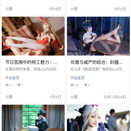
灯。这套兔女郎版本并非单纯追求
藏在千禧年科技学院阴影里的精英
小趣
1月16日
小趣
1月12日
视觉冲击，而是.
特工，那么这次封.
节日氛围中的特工魅力：封
优雅与威严的结合：封疆疆v
疆疆v演绎飞鸟马时COS注入
的蔚蓝档案龙华妃咲的COS
从整体视觉来看，这组cos作品延续
在众多《蔚蓝档案》角色的cos作品
灵魂
了封疆疆v一贯的高完成度路线，用
美学
中，这一组封疆疆v的龙华妃咲cos
作品鉴赏
作品鉴赏
轻松又富有节日氛围的方式，演绎
可谓自带“气场增幅器”，注入了全新
了《蔚蓝档案》中人气角色 - 飞鸟
的青春气息。第一眼看过去，你会
92
0
293
0
马时。画面中红白配色十分醒目，
发现这是那种“站在那里就自带主角
圣诞风格的兔女郎造型与柔和的暖
光环”的Cosplay：漂亮又带着恰到
小趣
1月4日
小趣
25年12月24日
色灯光相互呼应，.
好处的性感，但.